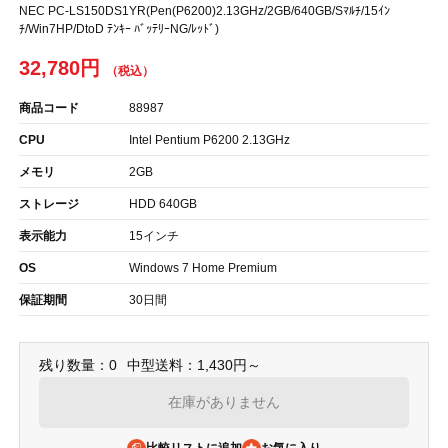
NEC PC-LS150DS1YR(Pen(P6200)2.13GHz/2GB/640GB/Sﾏﾙﾁ/15ｲﾝ
ﾁ/Win7HP/DtoD ﾃﾝｷｰ ﾊﾞｯﾃﾘｰNG/ﾚｯﾄﾞ)
32,780円
商品コード
88987
CPU
Intel Pentium P6200 2.13GHz
メモリ
2GB
ストレージ
HDD 640GB
表示能力
15インチ
OS
Windows 7 Home Premium
保証期間
30日間
残り数量：0
中型送料：1,430円～
在庫がありません