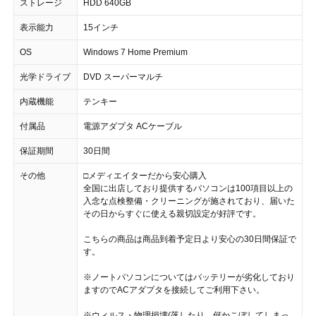
ストレージ
HDD 640GB
表示能力
15インチ
OS
Windows 7 Home Premium
光学ドライブ
DVD スーパーマルチ
内蔵機能
テンキー
付属品
電源アダプタ ACケーブル
保証期間
30日間
その他
□メディエイターだから安心購入
全国に出店しており提供するパソコンは100項目以上の
入念な点検整備・クリーニングが施されており、届いた
その日からすぐに使える親切設定が好評です。
こちらの商品は商品到着予定日より安心の30日間保証で
す。
※ノートパソコンについてはバッテリーが劣化しており
ますのでACアダプタを接続してご利用下さい。
※ウィルス・物理損壊(落したり、何かこぼしてしまっ