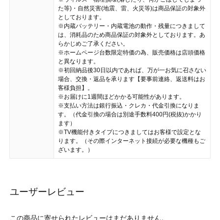
た等)・自然災害(地震、雷、火災等)は商品保証の対象外
としております。
※内蔵バッテリー・内蔵電池の動作・残量につきまして
は、消耗品のため商品保証の対象外としております。あ
らかじめご了承ください。
※ホームページ台数限定特価の為、販売価格は店頭価格
と異なります。
※初回納品後30日以内であれば、万が一お気に召さない
場合、交換・返品を承ります【要事前連絡、返送料はお
客様負担】。
※お届けに1週間ほどかかる可能性があります。
※支払い方法は銀行振込・クレカ・代金引換になりま
す。（代金引換の場合は別途手数料400円(税抜)かかり
ます）
※TV機能付きタイプにつきましてはお客様で設定とな
ります。（その際インターネット接続が必要な機種もご
ざいます。）
ユーザーレビュー
この商品に寄せられたレビューはまだありません。