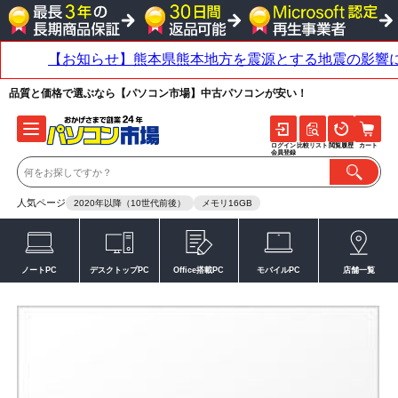
品質と価格で選ぶなら【パソコン市場】中古パソコンが安い！
ログイン
比較リスト
閲覧履歴
カート
会員登録
人気ページ
2020年以降（10世代前後）
メモリ16GB
ノートPC
デスクトップPC
Office搭載PC
モバイルPC
店舗一覧