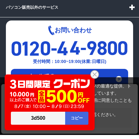
パソコン販売以外のサービス
お問い合わせ
受付時間：10:00~19:00(休業:日曜日)
メールでの
お問い合わせはこちら
当サイトでは利用体験の向上およびコンテンツの最適な提供、ト
NEC PC-LS150DS1YR
ラフィックの分析を目的としてCookieを使用しています。
32,780円
商品価格
サイトの閲覧を継続された場合、Cookieの利用に同意したことも
のといたします。
詳細については
プライバシーポリシー
をご確認ください。
在庫がありません
承諾する
Copyright(c)2024 mediator Co., Ltd. ALL Rights Reserved