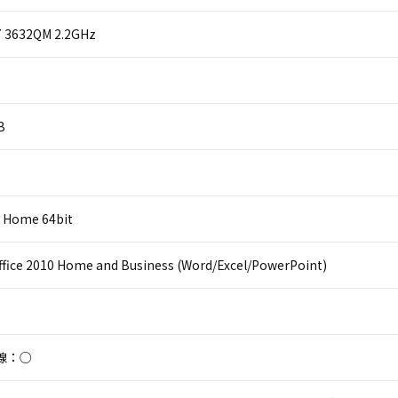
i7 3632QM 2.2GHz
B
 Home 64bit
ffice 2010 Home and Business (Word/Excel/PowerPoint)
線：○