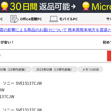
C
Office搭載PC
モバイルPC
サ
ンが安い！
初め
年以降（10世代前後）
2023年以降（13世代前後）
メモリ16GB
ソニー SVE15137CJW
JW
137CJW
ソニー SVE15137CJW