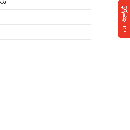
ク入力
比較
リスト