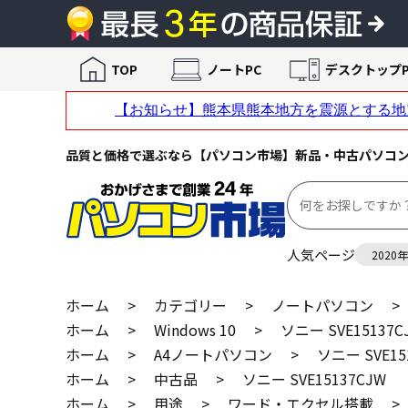
TOP
ノートPC
デスクトップP
品質と価格で選ぶなら【パソコン市場】新品・中古パソコ
人気ページ
2020
ホーム
>
カテゴリー
>
ノートパソコン
>
ホーム
>
Windows 10
>
ソニー SVE15137C
ホーム
>
A4ノートパソコン
>
ソニー SVE15
ホーム
>
中古品
>
ソニー SVE15137CJW
ホーム
>
用途
>
ワード・エクセル搭載
>