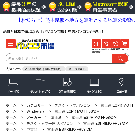
品質と価格で選ぶなら【パソコン市場】中古パソコンが安い！
ログイン
比較リスト
閲覧履歴
カート
会員登録
人気ページ
2020年以降（10世代前後）
メモリ16GB
ノートPC
デスクトップPC
Office搭載PC
モバイルPC
店舗一覧
ホーム
>
>
>
カテゴリー
デスクトップパソコン
富士通 ESPRIMO FH
ホーム
>
>
Windows 7
富士通 ESPRIMO FH58/DM
ホーム
>
>
>
メーカー
富士通
富士通 ESPRIMO FH58/DM
ホーム
>
>
デスクトップ一体型パソコン
富士通 ESPRIMO FH58/DM
ホーム
>
>
中古品
富士通 ESPRIMO FH58/DM