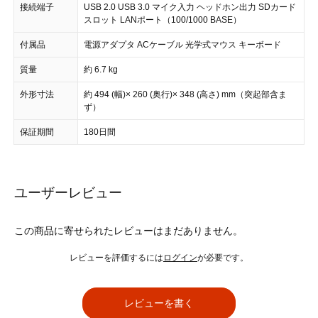
接続端子
USB 2.0 USB 3.0 マイク入力 ヘッドホン出力 SDカード
スロット LANポート（100/1000 BASE）
付属品
電源アダプタ ACケーブル 光学式マウス キーボード
質量
約 6.7 kg
外形寸法
約 494 (幅)× 260 (奥行)× 348 (高さ) mm（突起部含ま
ず）
保証期間
180日間
ユーザーレビュー
この商品に寄せられたレビューはまだありません。
レビューを評価するには
ログイン
が必要です。
レビューを書く