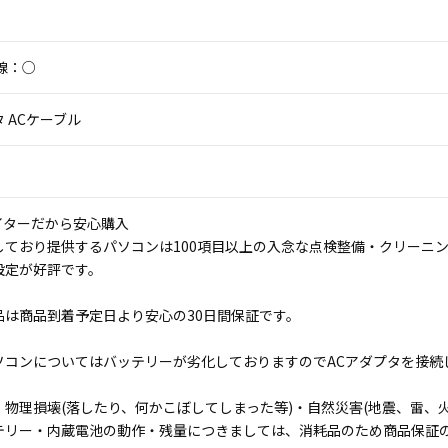
線：○
 ACケーブル
イターだから安心購入
しており提供するパソコンは100項目以上の入念な点検整備・クリーニ
設定が好評です。
品は商品到着予定日より安心の30日間保証です。
ソコンについてはバッテリーが劣化しておりますのでACアダプタを接続
物理損壊(落したり、何かこぼしてしまった等)・自然災害(地震、雷、火
テリー・内蔵電池の動作・残量につきましては、消耗品のため商品保証