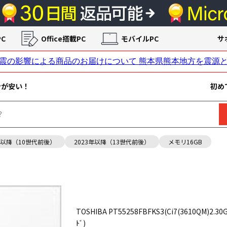
C
Office搭載PC
モバイルPC
サ
ンが安い！
初め
年以降（10世代前後）
2023年以降（13世代前後）
メモリ16GB
TOSHIBA PT55258FBFKS3(Ci7(3610QM)2.30G
ﾄﾞ)