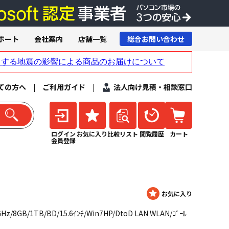
ポート
会社案内
店舗一覧
総合お問い合わせ
ての方へ
|
ご利用ガイド
|
法人向け見積・相談窓口
ログイン
お気に入り
比較リスト
閲覧履歴
カート
会員登録
Hz/8GB/1TB/BD/15.6ｲﾝﾁ/Win7HP/DtoD LAN WLAN/ｺﾞｰﾙ