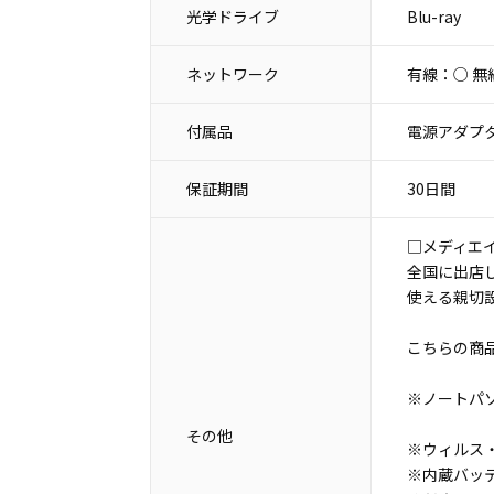
光学ドライブ
Blu-ray
ネットワーク
有線：○ 無
付属品
電源アダプタ
保証期間
30日間
□メディエ
全国に出店
使える親切
こちらの商
※ノートパ
その他
※ウィルス・
※内蔵バッ