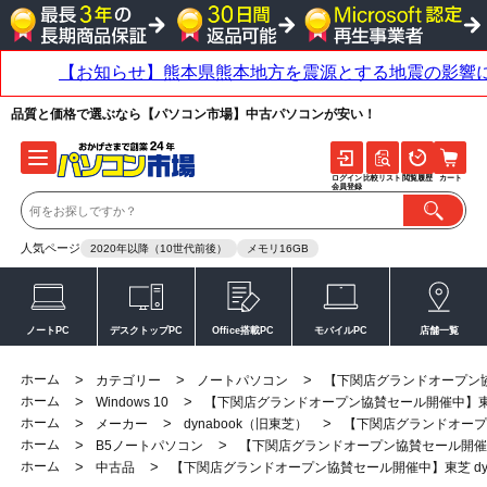
品質と価格で選ぶなら【パソコン市場】中古パソコンが安い！
ログイン
比較リスト
閲覧履歴
カート
会員登録
人気ページ
2020年以降（10世代前後）
メモリ16GB
ノートPC
デスクトップPC
Office搭載PC
モバイルPC
店舗一覧
ホーム
>
>
>
カテゴリー
ノートパソコン
【下関店グランドオープン協賛セ
ホーム
>
>
Windows 10
【下関店グランドオープン協賛セール開催中】東芝 dyn
ホーム
>
>
>
メーカー
dynabook（旧東芝）
【下関店グランドオープン協
ホーム
>
>
B5ノートパソコン
【下関店グランドオープン協賛セール開催中】東芝
ホーム
>
>
中古品
【下関店グランドオープン協賛セール開催中】東芝 dynabo