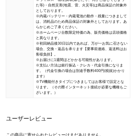
た等)・自然災害(地震、雷、火災等)は商品保証の対象外
としております。
※内蔵バッテリー・内蔵電池の動作・残量につきまして
は、消耗品のため商品保証の対象外としております。あ
らかじめご了承ください。
※ホームページ台数限定特価の為、販売価格は店頭価格
と異なります。
※初回納品後30日以内であれば、万が一お気に召さない
場合、交換・返品を承ります【要事前連絡、返送料はお
客様負担】。
※お届けに1週間ほどかかる可能性があります。
※支払い方法は銀行振込・クレカ・代金引換になりま
す。（代金引換の場合は別途手数料400円(税抜)かかり
ます）
※TV機能付きタイプにつきましてはお客様で設定とな
ります。（その際インターネット接続が必要な機種もご
ざいます。）
ユーザーレビュー
この商品に寄せられたレビューはまだありません。