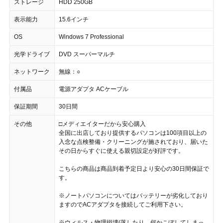
ストレージ
HDD 250GB
表示能力
15.6インチ
OS
Windows 7 Professional
光学ドライブ
DVD スーパーマルチ
ネットワーク
無線：○
付属品
電源アダプタ ACケーブル
保証期間
30日間
その他
□メディエイターだから安心購入
全国に出店しており提供するパソコンは100項目以上の
入念な点検整備・クリーニングが施されており、届いた
その日からすぐに使える親切設定が好評です。
こちらの商品は商品到着予定日より安心の30日間保証で
す。
※ノートパソコンについてはバッテリーが劣化しており
ますのでACアダプタを接続してご利用下さい。
※ウィルス・物理損壊(落したり、何かこぼしてしまっ