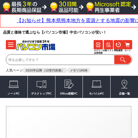
品質と価格で選ぶなら【パソコン市場】中古パソコンが安い！
ログイン
比較リスト
閲覧履歴
カート
会員登録
人気ページ
2020年以降（10世代前後）
メモリ16GB
ノートPC
デスクトップPC
Office搭載PC
モバイルPC
店舗一覧