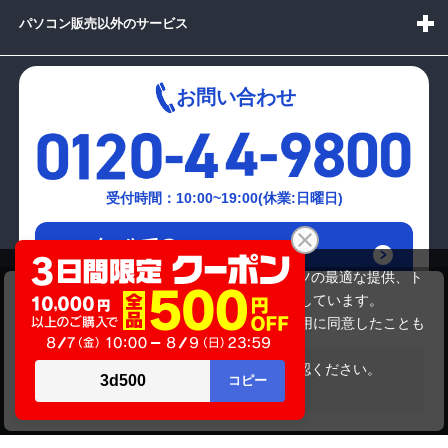
パソコン販売以外のサービス
お問い合わせ
受付時間：10:00~19:00(休業:日曜日)
メールでの
お問い合わせはこちら
当サイトでは利用体験の向上およびコンテンツの最適な提供、ト
TOSHIBA PB550BBANR3A51
ラフィックの分析を目的としてCookieを使用しています。
43,780円
商品価格
サイトの閲覧を継続された場合、Cookieの利用に同意したことも
のといたします。
詳細については
プライバシーポリシー
をご確認ください。
在庫がありません
承諾する
Copyright(c)2024 mediator Co., Ltd. ALL Rights Reserved