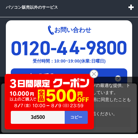
パソコン販売以外のサービス
お問い合わせ
受付時間：10:00~19:00(休業:日曜日)
メールでの
お問い合わせはこちら
当サイトでは利用体験の向上およびコンテンツの最適な提供、ト
TOSHIBA PB550BBANR3A51
ラフィックの分析を目的としてCookieを使用しています。
43,780円
商品価格
サイトの閲覧を継続された場合、Cookieの利用に同意したことも
のといたします。
詳細については
プライバシーポリシー
をご確認ください。
在庫がありません
承諾する
Copyright(c)2024 mediator Co., Ltd. ALL Rights Reserved