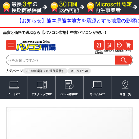
品質と価格で選ぶなら【パソコン市場】中古パソコンが安い！
ログイン
比較リスト
閲覧履歴
カート
会員登録
人気ページ
2020年以降（10世代前後）
メモリ16GB
ノートPC
デスクトップPC
Office搭載PC
モバイルPC
店舗一覧