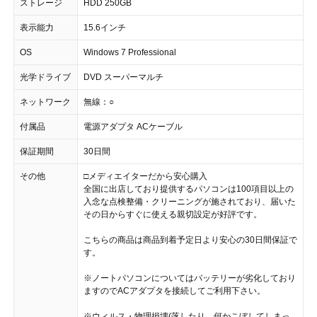
ストレージ
HDD 250GB
表示能力
15.6インチ
OS
Windows 7 Professional
光学ドライブ
DVD スーパーマルチ
ネットワーク
無線：○
付属品
電源アダプタ ACケーブル
保証期間
30日間
その他
□メディエイターだから安心購入
全国に出店しており提供するパソコンは100項目以上の
入念な点検整備・クリーニングが施されており、届いた
その日からすぐに使える親切設定が好評です。
こちらの商品は商品到着予定日より安心の30日間保証で
す。
※ノートパソコンについてはバッテリーが劣化しており
ますのでACアダプタを接続してご利用下さい。
※ウィルス・物理損壊(落したり、何かこぼしてしまっ