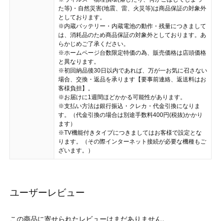
た等)・自然災害(地震、雷、火災等)は商品保証の対象外
としております。
※内蔵バッテリー・内蔵電池の動作・残量につきまして
は、消耗品のため商品保証の対象外としております。あ
らかじめご了承ください。
※ホームページ台数限定特価の為、販売価格は店頭価格
と異なります。
※初回納品後30日以内であれば、万が一お気に召さない
場合、交換・返品を承ります【要事前連絡、返送料はお
客様負担】。
※お届けに1週間ほどかかる可能性があります。
※支払い方法は銀行振込・クレカ・代金引換になりま
す。（代金引換の場合は別途手数料400円(税抜)かかり
ます）
※TV機能付きタイプにつきましてはお客様で設定とな
ります。（その際インターネット接続が必要な機種もご
ざいます。）
ユーザーレビュー
この商品に寄せられたレビューはまだありません。