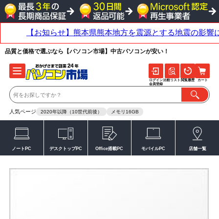
品質と価格で選ぶなら【パソコン市場】中古パソコンが安い！
ログイン
比較リスト
閲覧履歴
カート
会員登録
人気ページ
2020年以降（10世代前後）
メモリ16GB
ノートPC
デスクトップPC
Office搭載PC
モバイルPC
店舗一覧