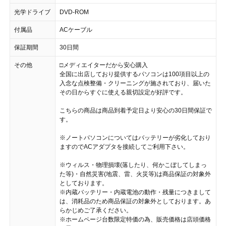
光学ドライブ
DVD-ROM
付属品
ACケーブル
保証期間
30日間
その他
□メディエイターだから安心購入
全国に出店しており提供するパソコンは100項目以上の
入念な点検整備・クリーニングが施されており、届いた
その日からすぐに使える親切設定が好評です。
こちらの商品は商品到着予定日より安心の30日間保証で
す。
※ノートパソコンについてはバッテリーが劣化しており
ますのでACアダプタを接続してご利用下さい。
※ウィルス・物理損壊(落したり、何かこぼしてしまっ
た等)・自然災害(地震、雷、火災等)は商品保証の対象外
としております。
※内蔵バッテリー・内蔵電池の動作・残量につきまして
は、消耗品のため商品保証の対象外としております。あ
らかじめご了承ください。
※ホームページ台数限定特価の為、販売価格は店頭価格