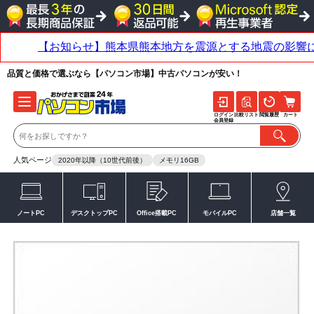
品質と価格で選ぶなら【パソコン市場】中古パソコンが安い！
ログイン
比較リスト
閲覧履歴
カート
会員登録
人気ページ
2020年以降（10世代前後）
メモリ16GB
ノートPC
デスクトップPC
Office搭載PC
モバイルPC
店舗一覧