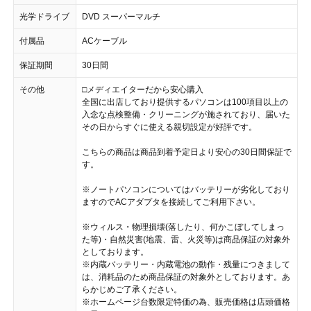
光学ドライブ
DVD スーパーマルチ
付属品
ACケーブル
保証期間
30日間
その他
□メディエイターだから安心購入
全国に出店しており提供するパソコンは100項目以上の
入念な点検整備・クリーニングが施されており、届いた
その日からすぐに使える親切設定が好評です。
こちらの商品は商品到着予定日より安心の30日間保証で
す。
※ノートパソコンについてはバッテリーが劣化しており
ますのでACアダプタを接続してご利用下さい。
※ウィルス・物理損壊(落したり、何かこぼしてしまっ
た等)・自然災害(地震、雷、火災等)は商品保証の対象外
としております。
※内蔵バッテリー・内蔵電池の動作・残量につきまして
は、消耗品のため商品保証の対象外としております。あ
らかじめご了承ください。
※ホームページ台数限定特価の為、販売価格は店頭価格