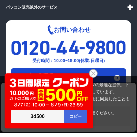
パソコン販売以外のサービス
お問い合わせ
受付時間：10:00~19:00(休業:日曜日)
メールでの
お問い合わせはこちら
当サイトでは利用体験の向上およびコンテンツの最適な提供、ト
FUJITSU FMVA533BS
ラフィックの分析を目的としてCookieを使用しています。
38,280円
商品価格
サイトの閲覧を継続された場合、Cookieの利用に同意したことも
のといたします。
詳細については
プライバシーポリシー
をご確認ください。
在庫がありません
承諾する
Copyright(c)2024 mediator Co., Ltd. ALL Rights Reserved