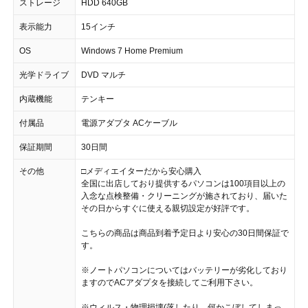
ストレージ
HDD 640GB
表示能力
15インチ
OS
Windows 7 Home Premium
光学ドライブ
DVD マルチ
内蔵機能
テンキー
付属品
電源アダプタ ACケーブル
保証期間
30日間
その他
□メディエイターだから安心購入
全国に出店しており提供するパソコンは100項目以上の
入念な点検整備・クリーニングが施されており、届いた
その日からすぐに使える親切設定が好評です。
こちらの商品は商品到着予定日より安心の30日間保証で
す。
※ノートパソコンについてはバッテリーが劣化しており
ますのでACアダプタを接続してご利用下さい。
※ウィルス・物理損壊(落したり、何かこぼしてしまっ