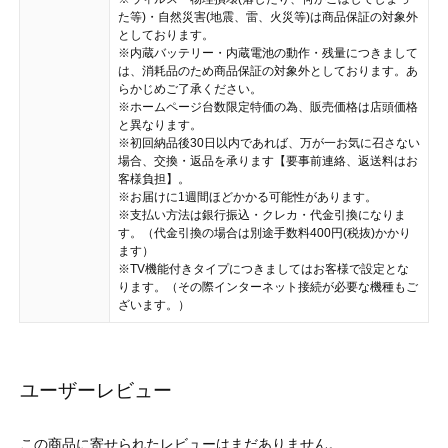
た等)・自然災害(地震、雷、火災等)は商品保証の対象外
としております。
※内蔵バッテリー・内蔵電池の動作・残量につきまして
は、消耗品のため商品保証の対象外としております。あ
らかじめご了承ください。
※ホームページ台数限定特価の為、販売価格は店頭価格
と異なります。
※初回納品後30日以内であれば、万が一お気に召さない
場合、交換・返品を承ります【要事前連絡、返送料はお
客様負担】。
※お届けに1週間ほどかかる可能性があります。
※支払い方法は銀行振込・クレカ・代金引換になりま
す。（代金引換の場合は別途手数料400円(税抜)かかり
ます）
※TV機能付きタイプにつきましてはお客様で設定とな
ります。（その際インターネット接続が必要な機種もご
ざいます。）
ユーザーレビュー
この商品に寄せられたレビューはまだありません。