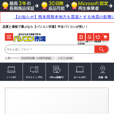
品質と価格で選ぶなら【パソコン市場】中古パソコンが安い！
ログイン
比較リスト
閲覧履歴
カート
会員登録
人気ページ
2020年以降（10世代前後）
メモリ16GB
ノートPC
デスクトップPC
Office搭載PC
モバイルPC
店舗一覧