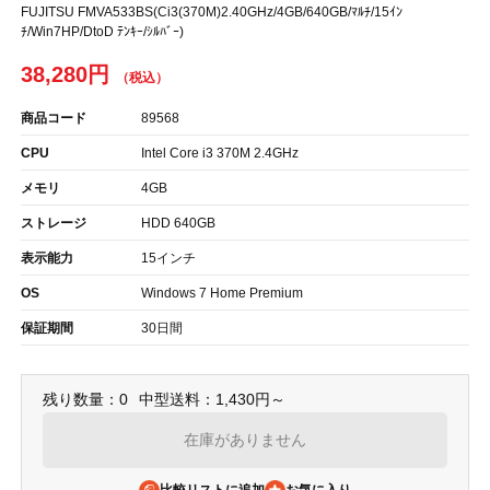
FUJITSU FMVA533BS(Ci3(370M)2.40GHz/4GB/640GB/ﾏﾙﾁ/15ｲﾝ
ﾁ/Win7HP/DtoD ﾃﾝｷｰ/ｼﾙﾊﾞｰ)
38,280円
商品コード
89568
CPU
Intel Core i3 370M 2.4GHz
メモリ
4GB
ストレージ
HDD 640GB
表示能力
15インチ
OS
Windows 7 Home Premium
保証期間
30日間
残り数量：0
中型送料：1,430円～
在庫がありません