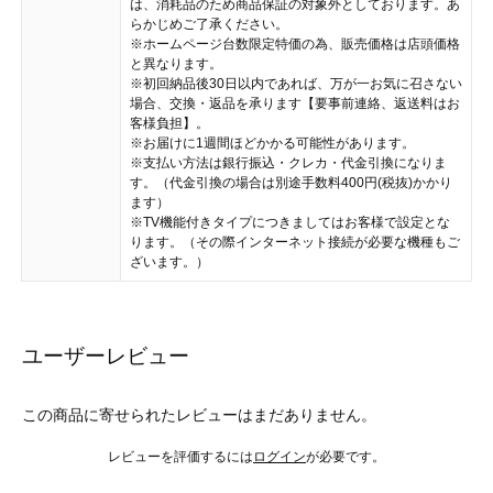
は、消耗品のため商品保証の対象外としております。あ
らかじめご了承ください。
※ホームページ台数限定特価の為、販売価格は店頭価格
と異なります。
※初回納品後30日以内であれば、万が一お気に召さない
場合、交換・返品を承ります【要事前連絡、返送料はお
客様負担】。
※お届けに1週間ほどかかる可能性があります。
※支払い方法は銀行振込・クレカ・代金引換になりま
す。（代金引換の場合は別途手数料400円(税抜)かかり
ます）
※TV機能付きタイプにつきましてはお客様で設定とな
ります。（その際インターネット接続が必要な機種もご
ざいます。）
ユーザーレビュー
この商品に寄せられたレビューはまだありません。
レビューを評価するには
ログイン
が必要です。