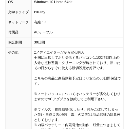
OS
Windows 10 Home 64bit
光学ドライブ
Blu-ray
ネットワーク
有線：○
付属品
ACケーブル
保証期間
30日間
その他
□メディエイターだから安心購入
全国に出店しており提供するパソコンは100項目以上の
入念な点検整備・クリーニングが施されており、届いた
その日からすぐに使える親切設定が好評です。
こちらの商品は商品到着予定日より安心の30日間保証で
す。
※ノートパソコンについてはバッテリーが劣化しており
ますのでACアダプタを接続してご利用下さい。
※ウィルス・物理損壊(落したり、何かこぼしてしまっ
た等)・自然災害(地震、雷、火災等)は商品保証の対象外
としております。
※内蔵バッテリー・内蔵電池の動作・残量につきまして