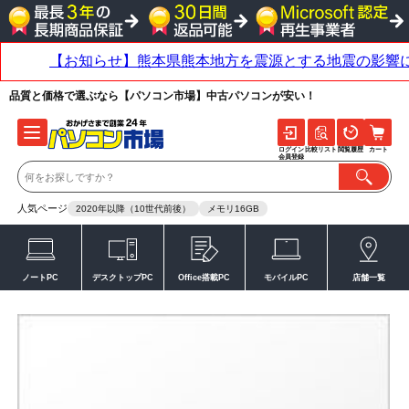
品質と価格で選ぶなら【パソコン市場】中古パソコンが安い！
ログイン
比較リスト
閲覧履歴
カート
会員登録
人気ページ
2020年以降（10世代前後）
メモリ16GB
ノートPC
デスクトップPC
Office搭載PC
モバイルPC
店舗一覧