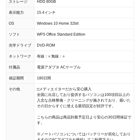
ストレージ
HDD 80GB
表示能力
15.4インチ
OS
Windows 10 Home 32bit
ソフト
WPS Office Standard Edition
光学ドライブ
DVD-ROM
ネットワーク
有線：○ 無線：○
付属品
電源アダプタ ACケーブル
保証期間
180日間
その他
□メディエイターだから安心購入
全国に出店しており提供するパソコンは100項目以上の
入念な点検整備・クリーニングが施されており、届いた
その日からすぐに使える親切設定が好評です。
こちらの商品は商品到着予定日より安心の30日間保証で
す。
※ノートパソコンについてはバッテリーが劣化しており
ますのでACアダプタを接続してご利用下さい。