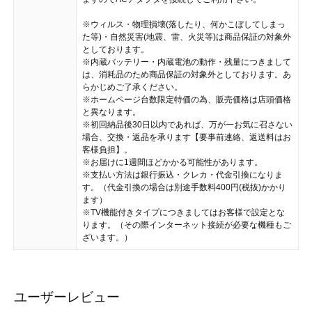
※ウィルス・物理損壊(落したり、何かこぼしてしまっ
た等)・自然災害(地震、雷、火災等)は商品保証の対象外
としております。
※内蔵バッテリー・内蔵電池の動作・残量につきまして
は、消耗品のため商品保証の対象外としております。あ
らかじめご了承ください。
※ホームページ台数限定特価の為、販売価格は店頭価格
と異なります。
※初回納品後30日以内であれば、万が一お気に召さない
場合、交換・返品を承ります【要事前連絡、返送料はお
客様負担】。
※お届けに1週間ほどかかる可能性があります。
※支払い方法は銀行振込・クレカ・代金引換になりま
す。（代金引換の場合は別途手数料400円(税抜)かかり
ます）
※TV機能付きタイプにつきましてはお客様で設定とな
ります。（その際インターネット接続が必要な機種もご
ざいます。）
ユーザーレビュー