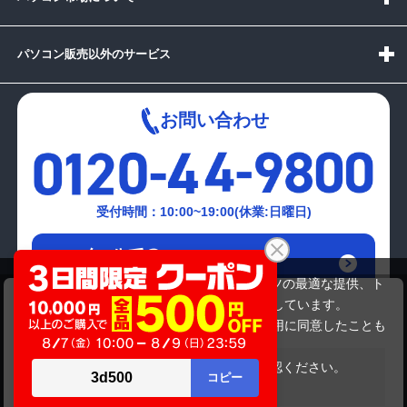
パソコン販売以外のサービス
お問い合わせ
受付時間：10:00~19:00(休業:日曜日)
メールでの
お問い合わせはこちら
当サイトでは利用体験の向上およびコンテンツの最適な提供、ト
MouseComputer AL-096
ラフィックの分析を目的としてCookieを使用しています。
17,380円
商品価格
サイトの閲覧を継続された場合、Cookieの利用に同意したことも
のといたします。
詳細については
プライバシーポリシー
をご確認ください。
在庫がありません
承諾する
Copyright(c)2024 mediator Co., Ltd. ALL Rights Reserved