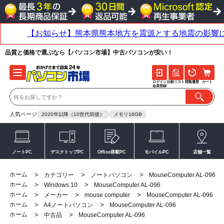
品質と価格で選ぶなら【パソコン市場】中古パソコンが安い！
ログイン
比較リスト
閲覧履歴
カート
会員登録
人気ページ
2020年以降（10世代前後）
メモリ16GB
ノートPC
デスクトップPC
Office搭載PC
モバイルPC
店舗一覧
ホーム
>
>
>
カテゴリー
ノートパソコン
MouseComputer AL-096
ホーム
>
>
Windows 10
MouseComputer AL-096
ホーム
>
>
>
メーカー
mouse computer
MouseComputer AL-096
ホーム
>
>
A4ノートパソコン
MouseComputer AL-096
ホーム
>
>
中古品
MouseComputer AL-096