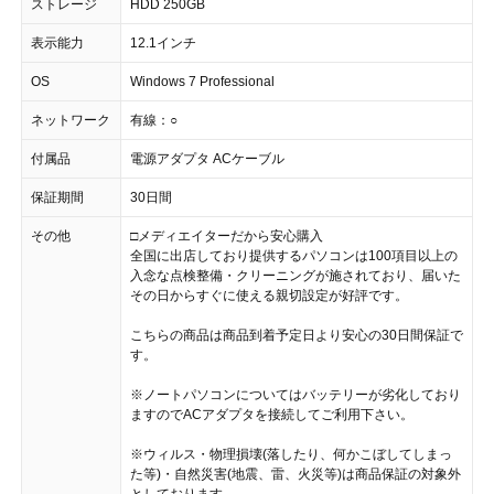
ストレージ
HDD 250GB
表示能力
12.1インチ
OS
Windows 7 Professional
ネットワーク
有線：○
付属品
電源アダプタ ACケーブル
保証期間
30日間
その他
□メディエイターだから安心購入
全国に出店しており提供するパソコンは100項目以上の
入念な点検整備・クリーニングが施されており、届いた
その日からすぐに使える親切設定が好評です。
こちらの商品は商品到着予定日より安心の30日間保証で
す。
※ノートパソコンについてはバッテリーが劣化しており
ますのでACアダプタを接続してご利用下さい。
※ウィルス・物理損壊(落したり、何かこぼしてしまっ
た等)・自然災害(地震、雷、火災等)は商品保証の対象外