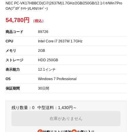
NEC PC-VK17HBBCD(Ci7(2637M)1.7GHz/2GB/250GB/12.1ｲﾝﾁ/Win7Pro
OA(ﾌﾟﾛﾀﾞｸﾄｷｰ)/LAN/ｼﾙﾊﾞｰ)
54,780円
商品コード
89726
CPU
Intel Core i7 2637M 1.7GHz
メモリ
2GB
ストレージ
HDD 250GB
表示能力
12.1インチ
OS
Windows 7 Professional
保証期間
30日間
残り数量：0
中型送料：1,430円～
在庫がありません