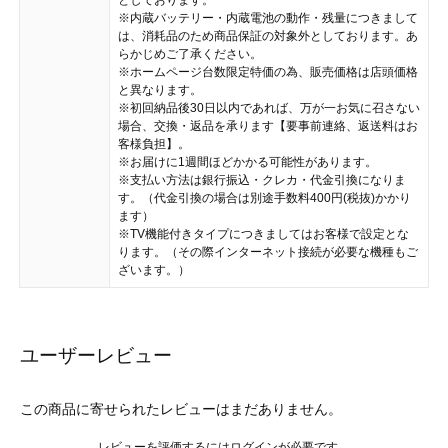
としております。
※内蔵バッテリー・内蔵電池の動作・残量につきまして
は、消耗品のため商品保証の対象外としております。あ
らかじめご了承ください。
※ホームページ台数限定特価の為、販売価格は店頭価格
と異なります。
※初回納品後30日以内であれば、万が一お気に召さない
場合、交換・返品を承ります【要事前連絡、返送料はお
客様負担】。
※お届けに1週間ほどかかる可能性があります。
※支払い方法は銀行振込・クレカ・代金引換になりま
す。（代金引換の場合は別途手数料400円(税抜)かかり
ます）
※TV機能付きタイプにつきましてはお客様で設定とな
ります。（その際インターネット接続が必要な機種もご
ざいます。）
ユーザーレビュー
この商品に寄せられたレビューはまだありません。
レビューを評価するには
ログイン
が必要です。