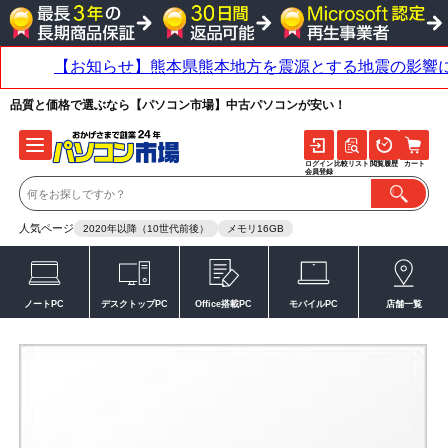
品質と価格で選ぶなら【パソコン市場】中古パソコンが安い！
ログイン
比較リスト
閲覧履歴
カート
会員登録
人気ページ
2020年以降（10世代前後）
メモリ16GB
ノートPC
デスクトップPC
Office搭載PC
モバイルPC
店舗一覧