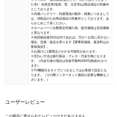
た等)・自然災害(地震、雷、火災等)は商品保証の対象外
としております。
※内蔵バッテリー・内蔵電池の動作・残量につきまして
は、消耗品のため商品保証の対象外としております。あ
らかじめご了承ください。
※ホームページ台数限定特価の為、販売価格は店頭価格
と異なります。
※初回納品後30日以内であれば、万が一お気に召さない
場合、交換・返品を承ります【要事前連絡、返送料はお
客様負担】。
※お届けに1週間ほどかかる可能性があります。
※支払い方法は銀行振込・クレカ・代金引換になりま
す。（代金引換の場合は別途手数料400円(税抜)かかり
ます）
※TV機能付きタイプにつきましてはお客様で設定とな
ります。（その際インターネット接続が必要な機種もご
ざいます。）
ユーザーレビュー
この商品に寄せられたレビューはまだありません。