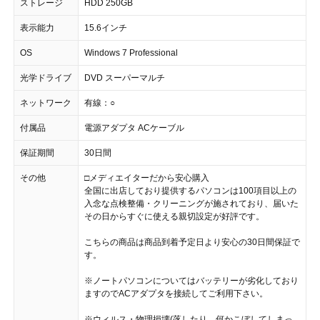
ストレージ
HDD 250GB
表示能力
15.6インチ
OS
Windows 7 Professional
光学ドライブ
DVD スーパーマルチ
ネットワーク
有線：○
付属品
電源アダプタ ACケーブル
保証期間
30日間
その他
□メディエイターだから安心購入
全国に出店しており提供するパソコンは100項目以上の
入念な点検整備・クリーニングが施されており、届いた
その日からすぐに使える親切設定が好評です。
こちらの商品は商品到着予定日より安心の30日間保証で
す。
※ノートパソコンについてはバッテリーが劣化しており
ますのでACアダプタを接続してご利用下さい。
※ウィルス・物理損壊(落したり、何かこぼしてしまっ