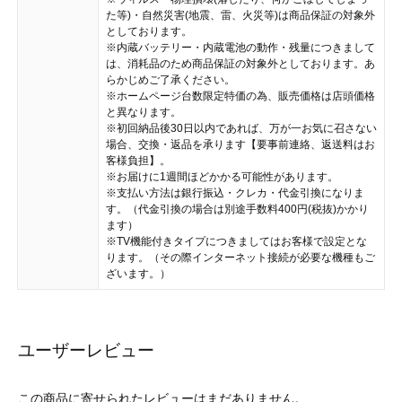
た等)・自然災害(地震、雷、火災等)は商品保証の対象外
としております。
※内蔵バッテリー・内蔵電池の動作・残量につきまして
は、消耗品のため商品保証の対象外としております。あ
らかじめご了承ください。
※ホームページ台数限定特価の為、販売価格は店頭価格
と異なります。
※初回納品後30日以内であれば、万が一お気に召さない
場合、交換・返品を承ります【要事前連絡、返送料はお
客様負担】。
※お届けに1週間ほどかかる可能性があります。
※支払い方法は銀行振込・クレカ・代金引換になりま
す。（代金引換の場合は別途手数料400円(税抜)かかり
ます）
※TV機能付きタイプにつきましてはお客様で設定とな
ります。（その際インターネット接続が必要な機種もご
ざいます。）
ユーザーレビュー
この商品に寄せられたレビューはまだありません。