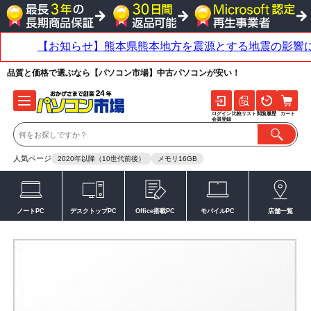
品質と価格で選ぶなら【パソコン市場】中古パソコンが安い！
ログイン
比較リスト
閲覧履歴
カート
会員登録
人気ページ
2020年以降（10世代前後）
メモリ16GB
ノートPC
デスクトップPC
Office搭載PC
モバイルPC
店舗一覧