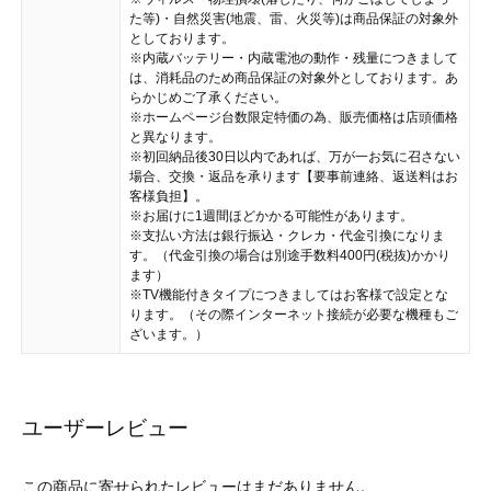
た等)・自然災害(地震、雷、火災等)は商品保証の対象外
としております。
※内蔵バッテリー・内蔵電池の動作・残量につきまして
は、消耗品のため商品保証の対象外としております。あ
らかじめご了承ください。
※ホームページ台数限定特価の為、販売価格は店頭価格
と異なります。
※初回納品後30日以内であれば、万が一お気に召さない
場合、交換・返品を承ります【要事前連絡、返送料はお
客様負担】。
※お届けに1週間ほどかかる可能性があります。
※支払い方法は銀行振込・クレカ・代金引換になりま
す。（代金引換の場合は別途手数料400円(税抜)かかり
ます）
※TV機能付きタイプにつきましてはお客様で設定とな
ります。（その際インターネット接続が必要な機種もご
ざいます。）
ユーザーレビュー
この商品に寄せられたレビューはまだありません。