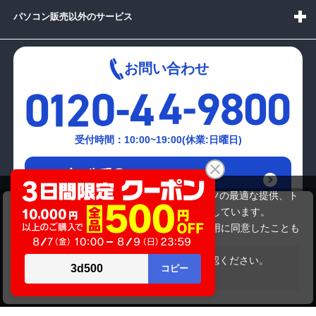
パソコン販売以外のサービス
お問い合わせ
受付時間：10:00~19:00(休業:日曜日)
メールでの
お問い合わせはこちら
当サイトでは利用体験の向上およびコンテンツの最適な提供、ト
NEC VK19EX-F PC-VK19EXZCF
ラフィックの分析を目的としてCookieを使用しています。
21,780円
商品価格
サイトの閲覧を継続された場合、Cookieの利用に同意したことも
のといたします。
詳細については
プライバシーポリシー
をご確認ください。
在庫がありません
承諾する
Copyright(c)2024 mediator Co., Ltd. ALL Rights Reserved