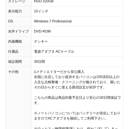
ストレージ
HDD 320GB
表示能力
15インチ
OS
Windows 7 Professional
光学ドライブ
DVD-ROM
内蔵機能
テンキー
付属品
電源アダプタ ACケーブル
保証期間
30日間
その他
□メディエイターだから安心購入
全国に出店しており提供するパソコンは100項目以上の
入念な点検整備・クリーニングが施されており、届いた
その日からすぐに使える親切設定が好評です。
こちらの商品は商品到着予定日より安心の30日間保証で
す。
※ノートパソコンについてはバッテリーが劣化しており
ますのでACアダプタを接続してご利用下さい。
※ウィルス・物理損壊(落したり、何かこぼしてしまっ