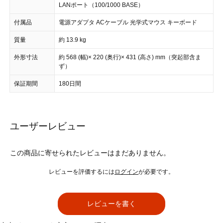
LANポート（100/1000 BASE）
付属品
電源アダプタ ACケーブル 光学式マウス キーボード
質量
約 13.9 kg
外形寸法
約 568 (幅)× 220 (奥行)× 431 (高さ) mm（突起部含ま
ず）
保証期間
180日間
ユーザーレビュー
この商品に寄せられたレビューはまだありません。
レビューを評価するには
ログイン
が必要です。
レビューを書く