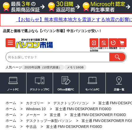
品質と価格で選ぶなら【パソコン市場】中古パソコンが安い！
ログイン
比較リスト
閲覧履歴
カート
会員登録
人気ページ
2020年以降（10世代前後）
メモリ16GB
ノートPC
デスクトップPC
Office搭載PC
モバイルPC
店舗一覧
ホーム
>
>
>
カテゴリー
デスクトップパソコン
富士通 FMV-DESKPO
ホーム
>
>
Windows 10
富士通 FMV-DESKPOWER F/G90D
ホーム
>
>
>
メーカー
富士通
富士通 FMV-DESKPOWER F/G90D
ホーム
>
>
デスクトップ一体型パソコン
富士通 FMV-DESKPOWER F/G
ホーム
>
>
中古品
富士通 FMV-DESKPOWER F/G90D