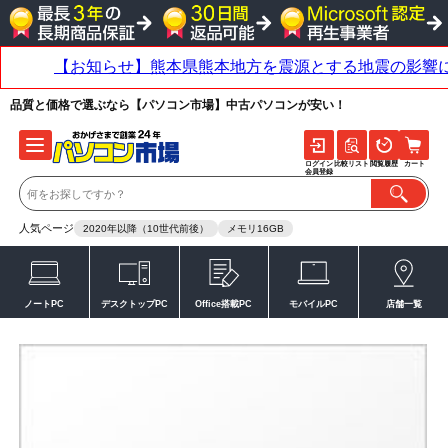
品質と価格で選ぶなら【パソコン市場】中古パソコンが安い！
ログイン
比較リスト
閲覧履歴
カート
会員登録
人気ページ
2020年以降（10世代前後）
メモリ16GB
ノートPC
デスクトップPC
Office搭載PC
モバイルPC
店舗一覧