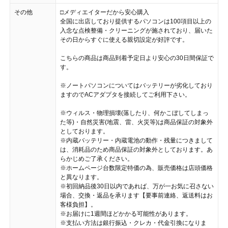
その他
□メディエイターだから安心購入
全国に出店しており提供するパソコンは100項目以上の
入念な点検整備・クリーニングが施されており、届いた
その日からすぐに使える親切設定が好評です。
こちらの商品は商品到着予定日より安心の30日間保証で
す。
※ノートパソコンについてはバッテリーが劣化しており
ますのでACアダプタを接続してご利用下さい。
※ウィルス・物理損壊(落したり、何かこぼしてしまっ
た等)・自然災害(地震、雷、火災等)は商品保証の対象外
としております。
※内蔵バッテリー・内蔵電池の動作・残量につきまして
は、消耗品のため商品保証の対象外としております。あ
らかじめご了承ください。
※ホームページ台数限定特価の為、販売価格は店頭価格
と異なります。
※初回納品後30日以内であれば、万が一お気に召さない
場合、交換・返品を承ります【要事前連絡、返送料はお
客様負担】。
※お届けに1週間ほどかかる可能性があります。
※支払い方法は銀行振込・クレカ・代金引換になりま