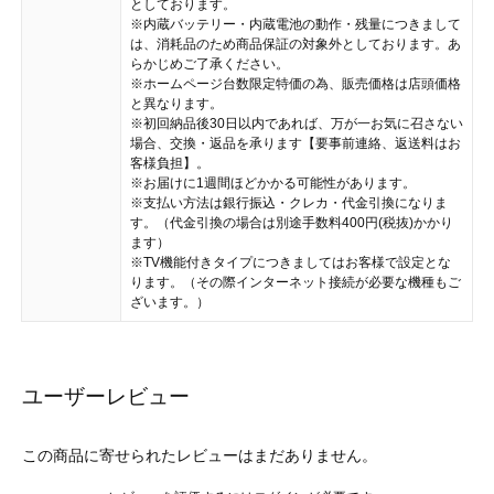
としております。
※内蔵バッテリー・内蔵電池の動作・残量につきまして
は、消耗品のため商品保証の対象外としております。あ
らかじめご了承ください。
※ホームページ台数限定特価の為、販売価格は店頭価格
と異なります。
※初回納品後30日以内であれば、万が一お気に召さない
場合、交換・返品を承ります【要事前連絡、返送料はお
客様負担】。
※お届けに1週間ほどかかる可能性があります。
※支払い方法は銀行振込・クレカ・代金引換になりま
す。（代金引換の場合は別途手数料400円(税抜)かかり
ます）
※TV機能付きタイプにつきましてはお客様で設定とな
ります。（その際インターネット接続が必要な機種もご
ざいます。）
ユーザーレビュー
この商品に寄せられたレビューはまだありません。