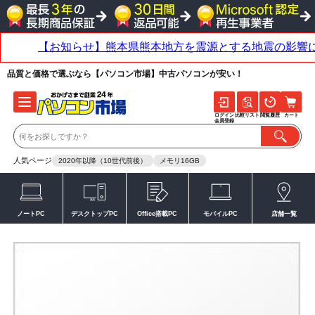
品質と価格で選ぶなら【パソコン市場】中古パソコンが安い！
ログイン
比較リスト
閲覧履歴
カート
会員登録
人気ページ
2020年以降（10世代前後）
メモリ16GB
ノートPC
デスクトップPC
Office搭載PC
モバイルPC
店舗一覧