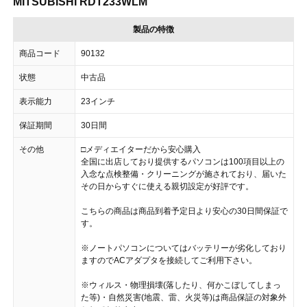
MITSUBISHI RDT233WLM
製品の特徴
商品コード
90132
状態
中古品
表示能力
23インチ
保証期間
30日間
その他
□メディエイターだから安心購入
全国に出店しており提供するパソコンは100項目以上の
入念な点検整備・クリーニングが施されており、届いた
その日からすぐに使える親切設定が好評です。
こちらの商品は商品到着予定日より安心の30日間保証で
す。
※ノートパソコンについてはバッテリーが劣化しており
ますのでACアダプタを接続してご利用下さい。
※ウィルス・物理損壊(落したり、何かこぼしてしまっ
た等)・自然災害(地震、雷、火災等)は商品保証の対象外