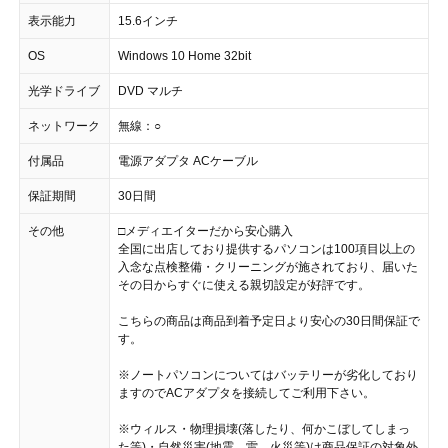
表示能力
15.6インチ
OS
Windows 10 Home 32bit
光学ドライブ
DVD マルチ
ネットワーク
無線：○
付属品
電源アダプタ ACケーブル
保証期間
30日間
その他
□メディエイターだから安心購入
全国に出店しており提供するパソコンは100項目以上の
入念な点検整備・クリーニングが施されており、届いた
その日からすぐに使える親切設定が好評です。
こちらの商品は商品到着予定日より安心の30日間保証で
す。
※ノートパソコンについてはバッテリーが劣化しており
ますのでACアダプタを接続してご利用下さい。
※ウィルス・物理損壊(落したり、何かこぼしてしまっ
た等)・自然災害(地震、雷、火災等)は商品保証の対象外