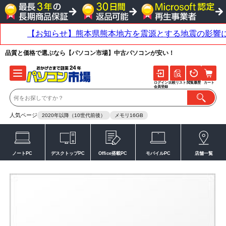
品質と価格で選ぶなら【パソコン市場】中古パソコンが安い！
ログイン
比較リスト
閲覧履歴
カート
会員登録
人気ページ
2020年以降（10世代前後）
メモリ16GB
ノートPC
デスクトップPC
Office搭載PC
モバイルPC
店舗一覧