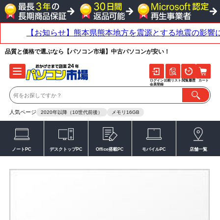
品質と価格で選ぶなら【パソコン市場】中古パソコンが安い！
ログイン
比較リスト
閲覧履歴
カート
会員登録
人気ページ
2020年以降（10世代前後）
メモリ16GB
ノートPC
デスクトップPC
Office搭載PC
モバイルPC
店舗一覧