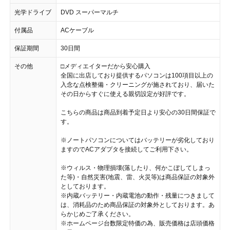
光学ドライブ
DVD スーパーマルチ
付属品
ACケーブル
保証期間
30日間
その他
□メディエイターだから安心購入
全国に出店しており提供するパソコンは100項目以上の
入念な点検整備・クリーニングが施されており、届いた
その日からすぐに使える親切設定が好評です。
こちらの商品は商品到着予定日より安心の30日間保証で
す。
※ノートパソコンについてはバッテリーが劣化しており
ますのでACアダプタを接続してご利用下さい。
※ウィルス・物理損壊(落したり、何かこぼしてしまっ
た等)・自然災害(地震、雷、火災等)は商品保証の対象外
としております。
※内蔵バッテリー・内蔵電池の動作・残量につきまして
は、消耗品のため商品保証の対象外としております。あ
らかじめご了承ください。
※ホームページ台数限定特価の為、販売価格は店頭価格