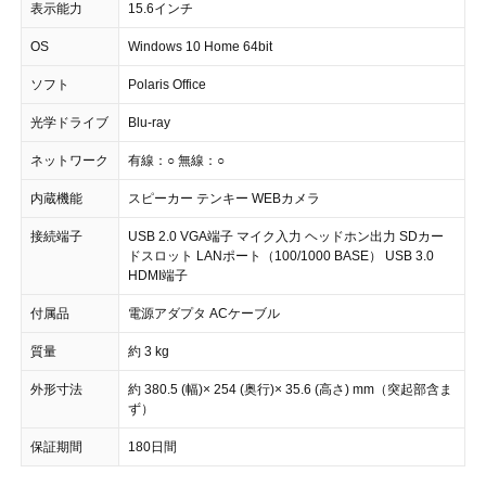
表示能力
15.6インチ
OS
Windows 10 Home 64bit
ソフト
Polaris Office
光学ドライブ
Blu-ray
ネットワーク
有線：○ 無線：○
内蔵機能
スピーカー テンキー WEBカメラ
接続端子
USB 2.0 VGA端子 マイク入力 ヘッドホン出力 SDカー
ドスロット LANポート（100/1000 BASE） USB 3.0
HDMI端子
付属品
電源アダプタ ACケーブル
質量
約 3 kg
外形寸法
約 380.5 (幅)× 254 (奥行)× 35.6 (高さ) mm（突起部含ま
ず）
保証期間
180日間