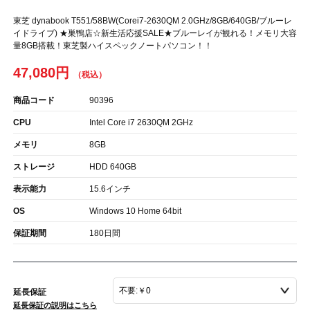
東芝 dynabook T551/58BW(Corei7-2630QM 2.0GHz/8GB/640GB/ブルーレ
イドライブ) ★巣鴨店☆新生活応援SALE★ブルーレイが観れる！メモリ大容
量8GB搭載！東芝製ハイスペックノートパソコン！！
47,080円
商品コード
90396
CPU
Intel Core i7 2630QM 2GHz
メモリ
8GB
ストレージ
HDD 640GB
表示能力
15.6インチ
OS
Windows 10 Home 64bit
保証期間
180日間
延長保証
延長保証の説明はこちら