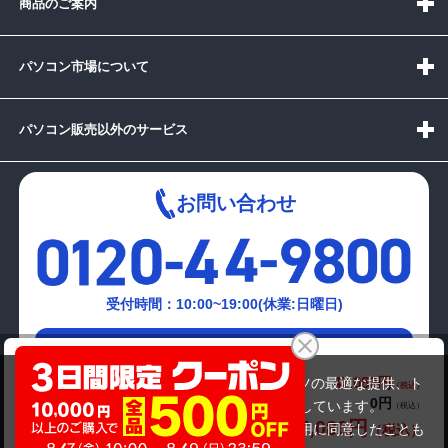
商品のご案内
パソコン市場について
パソコン販売以外のサービス
お問い合わせ
受付時間：10:00~19:00(休業:日曜日)
メールでの
東芝 dynabook T551/58BW
お問い合わせはこちら
47,080円
商品価格(税込)
当サイトでは利用体験の向上およびコンテンツの最適な提供、ト
0円
オプション小計価格(税込)
ラフィックの分析を目的としてCookieを使用しています。
47,080円
商品合計価格(税込)
サイトの閲覧を継続された場合、Cookieの利用に同意したことも