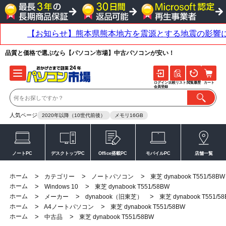
品質と価格で選ぶなら【パソコン市場】中古パソコンが安い！
ログイン
比較リスト
閲覧履歴
カート
会員登録
人気ページ
2020年以降（10世代前後）
メモリ16GB
ノートPC
デスクトップPC
Office搭載PC
モバイルPC
店舗一覧
ホーム
>
>
>
カテゴリー
ノートパソコン
東芝 dynabook T551/58BW
ホーム
>
>
Windows 10
東芝 dynabook T551/58BW
ホーム
>
>
>
メーカー
dynabook（旧東芝）
東芝 dynabook T551/5
ホーム
>
>
A4ノートパソコン
東芝 dynabook T551/58BW
ホーム
>
>
中古品
東芝 dynabook T551/58BW