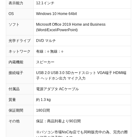
表示能力
12.1インチ
OS
Windows 10 Home 64bit
ソフト
Microsoft Office 2019 Home and Business
(Word/Excel/PowerPoint)
光学ドライブ
DVD マルチ
ネットワーク
有線：○ 無線：○
内蔵機能
スピーカー
接続端子
USB 2.0 USB 3.0 SDカードスロット VGA端子 HDMI端
子 ヘッドホン出力 マイク入力
付属品
電源アダプタ ACケーブル
質量
約 1.3 kg
保証期間
180日間
その他
保証：商品到着より90日間
※パソコン市場NsCity店でも同時販売中の為、完売の際