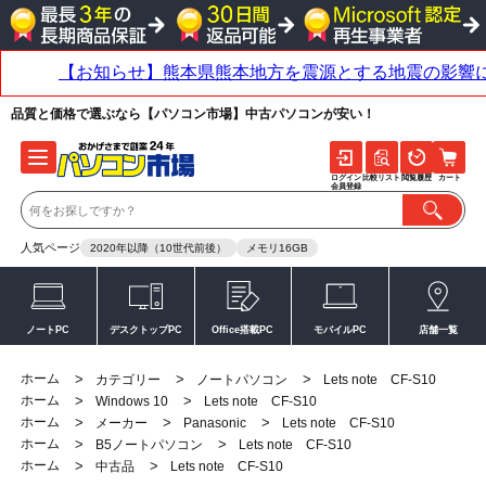
品質と価格で選ぶなら【パソコン市場】中古パソコンが安い！
ログイン
比較リスト
閲覧履歴
カート
会員登録
人気ページ
2020年以降（10世代前後）
メモリ16GB
ノートPC
デスクトップPC
Office搭載PC
モバイルPC
店舗一覧
ホーム
>
>
>
カテゴリー
ノートパソコン
Lets note CF-S10
ホーム
>
>
Windows 10
Lets note CF-S10
ホーム
>
>
>
メーカー
Panasonic
Lets note CF-S10
ホーム
>
>
B5ノートパソコン
Lets note CF-S10
ホーム
>
>
中古品
Lets note CF-S10