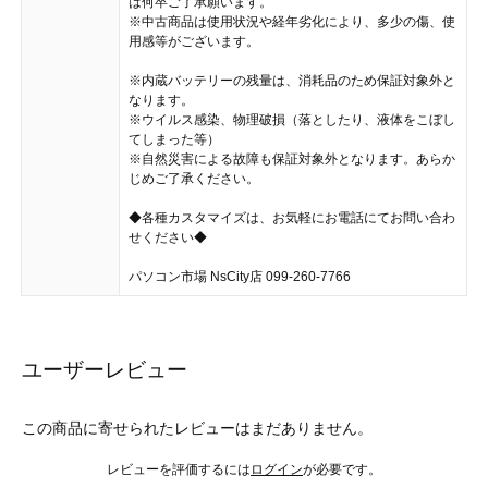
は何卒ご了承願います。
※中古商品は使用状況や経年劣化により、多少の傷、使
用感等がございます。
※内蔵バッテリーの残量は、消耗品のため保証対象外と
なります。
※ウイルス感染、物理破損（落としたり、液体をこぼし
てしまった等）
※自然災害による故障も保証対象外となります。あらか
じめご了承ください。
◆各種カスタマイズは、お気軽にお電話にてお問い合わ
せください◆
パソコン市場 NsCity店 099-260-7766
ユーザーレビュー
この商品に寄せられたレビューはまだありません。
レビューを評価するには
ログイン
が必要です。