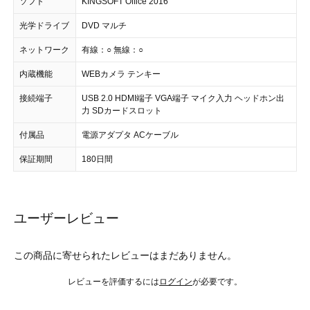
ソフト
KINGSOFT Office 2016
光学ドライブ
DVD マルチ
ネットワーク
有線：○ 無線：○
内蔵機能
WEBカメラ テンキー
接続端子
USB 2.0 HDMI端子 VGA端子 マイク入力 ヘッドホン出
力 SDカードスロット
付属品
電源アダプタ ACケーブル
保証期間
180日間
ユーザーレビュー
この商品に寄せられたレビューはまだありません。
レビューを評価するには
ログイン
が必要です。