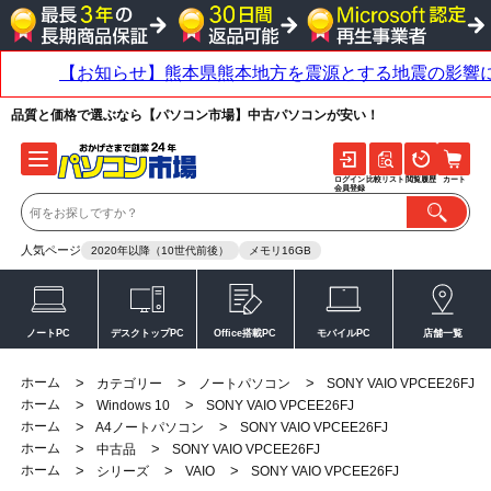
品質と価格で選ぶなら【パソコン市場】中古パソコンが安い！
ログイン
比較リスト
閲覧履歴
カート
会員登録
人気ページ
2020年以降（10世代前後）
メモリ16GB
ノートPC
デスクトップPC
Office搭載PC
モバイルPC
店舗一覧
ホーム
>
>
>
カテゴリー
ノートパソコン
SONY VAIO VPCEE26FJ
ホーム
>
>
Windows 10
SONY VAIO VPCEE26FJ
ホーム
>
>
A4ノートパソコン
SONY VAIO VPCEE26FJ
ホーム
>
>
中古品
SONY VAIO VPCEE26FJ
ホーム
>
>
>
シリーズ
VAIO
SONY VAIO VPCEE26FJ