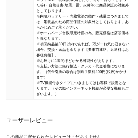
た等)・自然災害(地震、雷、火災等)は商品保証の対象外
としております。
※内蔵バッテリー・内蔵電池の動作・残量につきまして
は、消耗品のため商品保証の対象外としております。あ
らかじめご了承ください。
※ホームページ台数限定特価の為、販売価格は店頭価格
と異なります。
※初回納品後30日以内であれば、万が一お気に召さない
場合、交換・返品を承ります【要事前連絡、返送料はお
客様負担】。
※お届けに1週間ほどかかる可能性があります。
※支払い方法は銀行振込・クレカ・代金引換になりま
す。（代金引換の場合は別途手数料400円(税抜)かかり
ます）
※TV機能付きタイプにつきましてはお客様で設定とな
ります。（その際インターネット接続が必要な機種もご
ざいます。）
ユーザーレビュー
この商品に寄せられたレビューはまだありません。