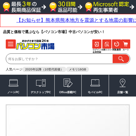
品質と価格で選ぶなら【パソコン市場】中古パソコンが安い！
ログイン
比較リスト
閲覧履歴
カート
会員登録
人気ページ
2020年以降（10世代前後）
メモリ16GB
ノートPC
デスクトップPC
Office搭載PC
モバイルPC
店舗一覧