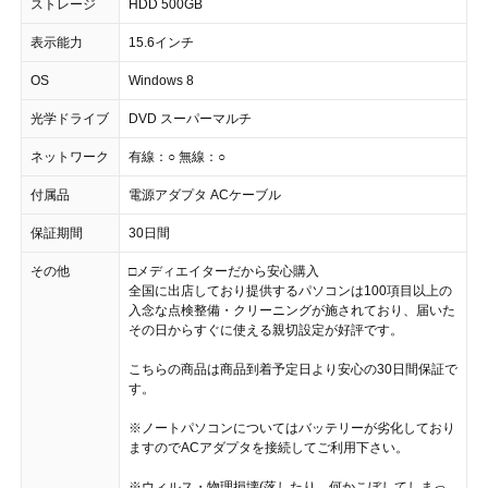
ストレージ
HDD 500GB
表示能力
15.6インチ
OS
Windows 8
光学ドライブ
DVD スーパーマルチ
ネットワーク
有線：○ 無線：○
付属品
電源アダプタ ACケーブル
保証期間
30日間
その他
□メディエイターだから安心購入
全国に出店しており提供するパソコンは100項目以上の
入念な点検整備・クリーニングが施されており、届いた
その日からすぐに使える親切設定が好評です。
こちらの商品は商品到着予定日より安心の30日間保証で
す。
※ノートパソコンについてはバッテリーが劣化しており
ますのでACアダプタを接続してご利用下さい。
※ウィルス・物理損壊(落したり、何かこぼしてしまっ