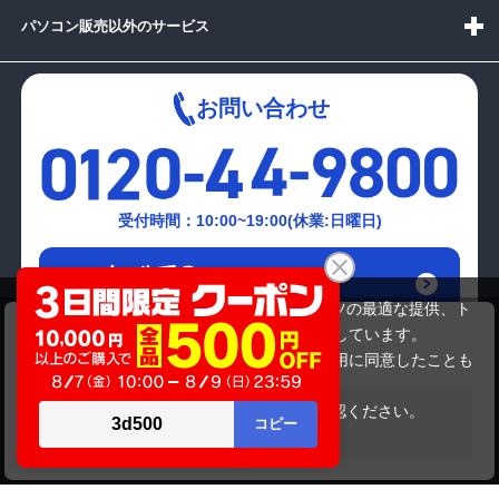
パソコン販売以外のサービス
お問い合わせ
受付時間：10:00~19:00(休業:日曜日)
メールでの
お問い合わせはこちら
当サイトでは利用体験の向上およびコンテンツの最適な提供、ト
HP dv6-7202AX
ラフィックの分析を目的としてCookieを使用しています。
32,780円
商品価格
サイトの閲覧を継続された場合、Cookieの利用に同意したことも
のといたします。
詳細については
プライバシーポリシー
をご確認ください。
在庫がありません
承諾する
Copyright(c)2024 mediator Co., Ltd. ALL Rights Reserved