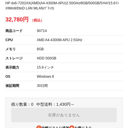
HP dv6-7202AX(AMD(A4-4300M-APU)2.50GHz/8GB/500GB/Sﾏﾙﾁ/15.6ｲﾝ
ﾁ/Win8/DtoD LAN WLAN/ﾌﾞﾗｯｸ)
32,780円
商品コード
90714
CPU
AMD A4-4300M-APU 2.5GHz
メモリ
8GB
ストレージ
HDD 500GB
表示能力
15.6インチ
OS
Windows 8
保証期間
30日間
残り数量：0
中型送料：1,430円～
在庫がありません