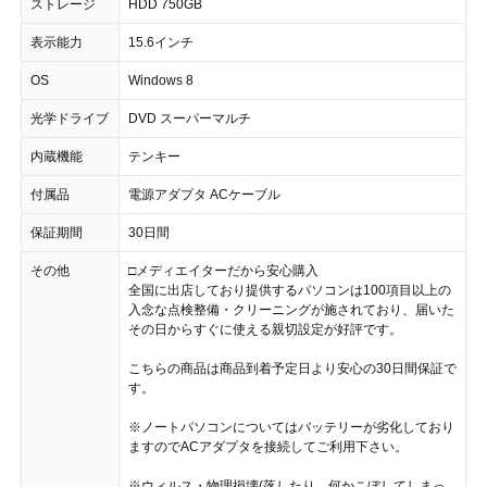
ストレージ
HDD 750GB
表示能力
15.6インチ
OS
Windows 8
光学ドライブ
DVD スーパーマルチ
内蔵機能
テンキー
付属品
電源アダプタ ACケーブル
保証期間
30日間
その他
□メディエイターだから安心購入
全国に出店しており提供するパソコンは100項目以上の
入念な点検整備・クリーニングが施されており、届いた
その日からすぐに使える親切設定が好評です。
こちらの商品は商品到着予定日より安心の30日間保証で
す。
※ノートパソコンについてはバッテリーが劣化しており
ますのでACアダプタを接続してご利用下さい。
※ウィルス・物理損壊(落したり、何かこぼしてしまっ