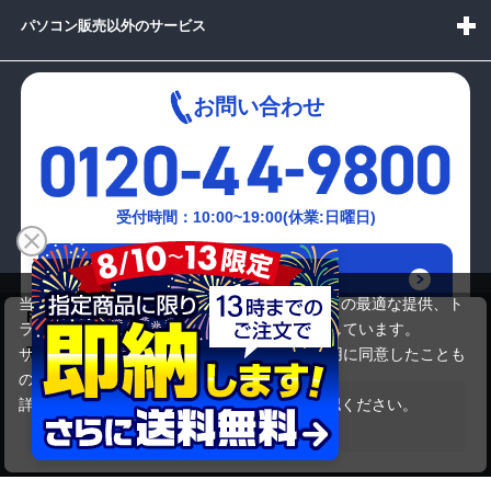
パソコン販売以外のサービス
お問い合わせ
受付時間：10:00~19:00(休業:日曜日)
メールでの
お問い合わせはこちら
当サイトでは利用体験の向上およびコンテンツの最適な提供、ト
FUJITSU FMVA42KW
ラフィックの分析を目的としてCookieを使用しています。
32,780円
商品価格
サイトの閲覧を継続された場合、Cookieの利用に同意したことも
のといたします。
詳細については
プライバシーポリシー
をご確認ください。
在庫がありません
承諾する
Copyright(c)2024 mediator Co., Ltd. ALL Rights Reserved