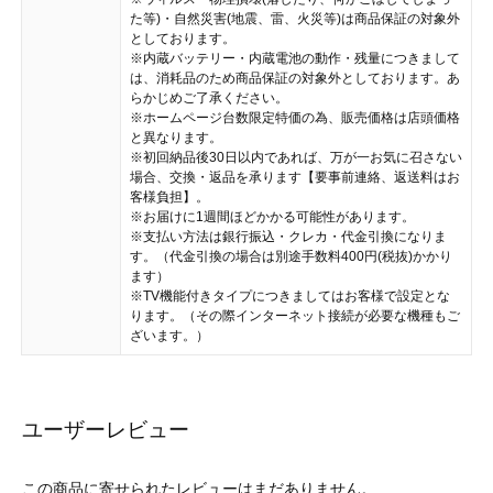
た等)・自然災害(地震、雷、火災等)は商品保証の対象外
としております。
※内蔵バッテリー・内蔵電池の動作・残量につきまして
は、消耗品のため商品保証の対象外としております。あ
らかじめご了承ください。
※ホームページ台数限定特価の為、販売価格は店頭価格
と異なります。
※初回納品後30日以内であれば、万が一お気に召さない
場合、交換・返品を承ります【要事前連絡、返送料はお
客様負担】。
※お届けに1週間ほどかかる可能性があります。
※支払い方法は銀行振込・クレカ・代金引換になりま
す。（代金引換の場合は別途手数料400円(税抜)かかり
ます）
※TV機能付きタイプにつきましてはお客様で設定とな
ります。（その際インターネット接続が必要な機種もご
ざいます。）
ユーザーレビュー
この商品に寄せられたレビューはまだありません。