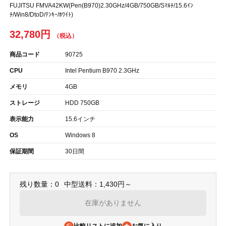
FUJITSU FMVA42KW(Pen(B970)2.30GHz/4GB/750GB/Sﾏﾙﾁ/15.6ｲﾝ
ﾁ/Win8/DtoD/ﾃﾝｷｰ/ﾎﾜｲﾄ)
32,780円
商品コード
90725
CPU
Intel Pentium B970 2.3GHz
メモリ
4GB
ストレージ
HDD 750GB
表示能力
15.6インチ
OS
Windows 8
保証期間
30日間
残り数量：0
中型送料：1,430円～
在庫がありません