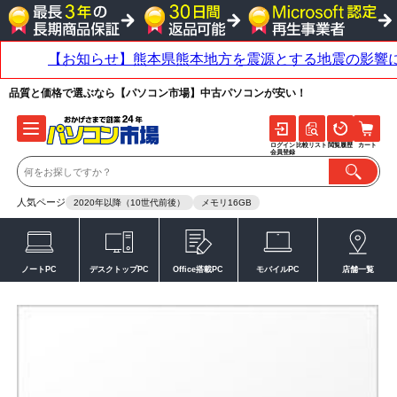
品質と価格で選ぶなら【パソコン市場】中古パソコンが安い！
ログイン
比較リスト
閲覧履歴
カート
会員登録
人気ページ
2020年以降（10世代前後）
メモリ16GB
ノートPC
デスクトップPC
Office搭載PC
モバイルPC
店舗一覧