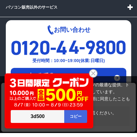
パソコン販売以外のサービス
お問い合わせ
受付時間：10:00~19:00(休業:日曜日)
メールでの
お問い合わせはこちら
当サイトでは利用体験の向上およびコンテンツの最適な提供、ト
FUJITSU FMVA53JWP
ラフィックの分析を目的としてCookieを使用しています。
54,780円
商品価格
サイトの閲覧を継続された場合、Cookieの利用に同意したことも
のといたします。
詳細については
プライバシーポリシー
をご確認ください。
在庫がありません
承諾する
Copyright(c)2024 mediator Co., Ltd. ALL Rights Reserved