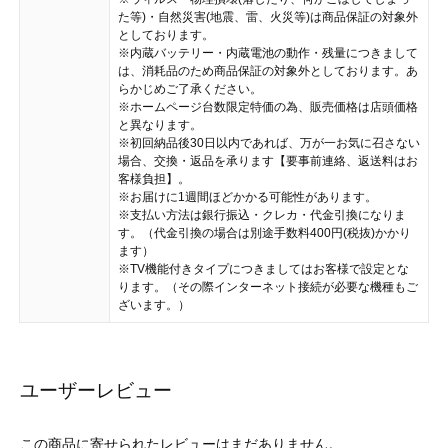
た等)・自然災害(地震、雷、火災等)は商品保証の対象外
としております。
※内蔵バッテリー・内蔵電池の動作・残量につきまして
は、消耗品のため商品保証の対象外としております。あ
らかじめご了承ください。
※ホームページ台数限定特価の為、販売価格は店頭価格
と異なります。
※初回納品後30日以内であれば、万が一お気に召さない
場合、交換・返品を承ります【要事前連絡、返送料はお
客様負担】。
※お届けに1週間ほどかかる可能性があります。
※支払い方法は銀行振込・クレカ・代金引換になりま
す。（代金引換の場合は別途手数料400円(税抜)かかり
ます）
※TV機能付きタイプにつきましてはお客様で設定とな
ります。（その際インターネット接続が必要な機種もご
ざいます。）
ユーザーレビュー
この商品に寄せられたレビューはまだありません。