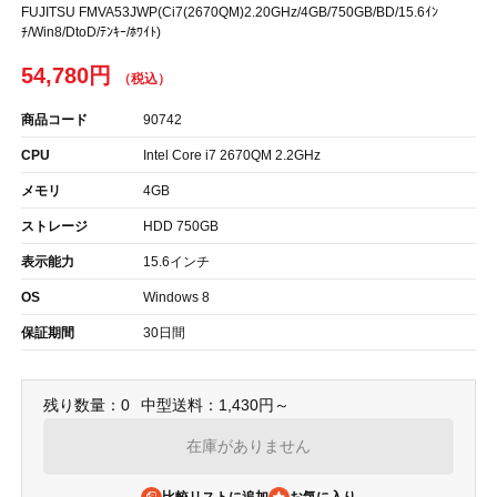
FUJITSU FMVA53JWP(Ci7(2670QM)2.20GHz/4GB/750GB/BD/15.6ｲﾝ
ﾁ/Win8/DtoD/ﾃﾝｷｰ/ﾎﾜｲﾄ)
54,780円
商品コード
90742
CPU
Intel Core i7 2670QM 2.2GHz
メモリ
4GB
ストレージ
HDD 750GB
表示能力
15.6インチ
OS
Windows 8
保証期間
30日間
残り数量：0
中型送料：1,430円～
在庫がありません