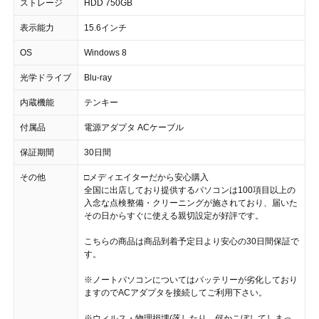
ストレージ
HDD 750GB
表示能力
15.6インチ
OS
Windows 8
光学ドライブ
Blu-ray
内蔵機能
テンキー
付属品
電源アダプタ ACケーブル
保証期間
30日間
その他
□メディエイターだから安心購入
全国に出店しており提供するパソコンは100項目以上の
入念な点検整備・クリーニングが施されており、届いた
その日からすぐに使える親切設定が好評です。
こちらの商品は商品到着予定日より安心の30日間保証で
す。
※ノートパソコンについてはバッテリーが劣化しており
ますのでACアダプタを接続してご利用下さい。
※ウィルス・物理損壊(落したり、何かこぼしてしまっ