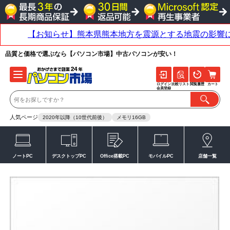
品質と価格で選ぶなら【パソコン市場】中古パソコンが安い！
ログイン
比較リスト
閲覧履歴
カート
会員登録
人気ページ
2020年以降（10世代前後）
メモリ16GB
ノートPC
デスクトップPC
Office搭載PC
モバイルPC
店舗一覧