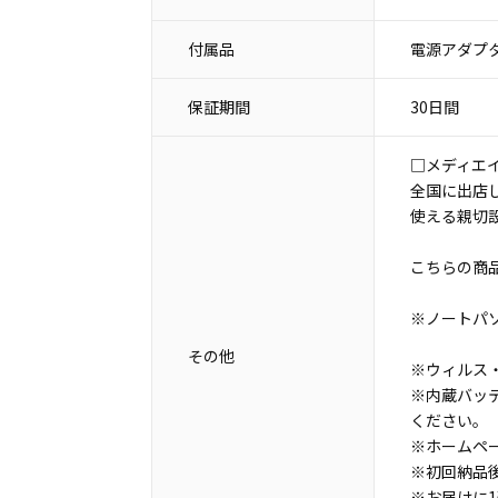
付属品
電源アダプタ
保証期間
30日間
□メディエ
全国に出店
使える親切
こちらの商
※ノートパ
その他
※ウィルス・
※内蔵バッ
ください。
※ホームペ
※初回納品
※お届けに