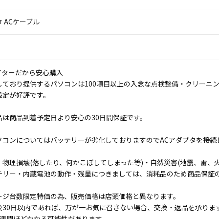
 ACケーブル
イターだから安心購入
しており提供するパソコンは100項目以上の入念な点検整備・クリーニ
設定が好評です。
品は商品到着予定日より安心の30日間保証です。
ソコンについてはバッテリーが劣化しておりますのでACアダプタを接続
物理損壊(落したり、何かこぼしてしまった等)・自然災害(地震、雷、火
テリー・内蔵電池の動作・残量につきましては、消耗品のため商品保証
ージ台数限定特価の為、販売価格は店頭価格と異なります。
後30日以内であれば、万が一お気に召さない場合、交換・返品を承りま
1週間ほどかかる可能性があります。