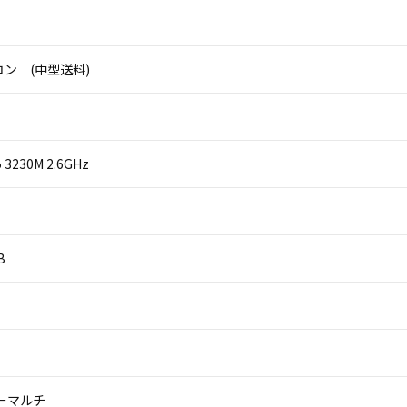
ン (中型送料)
i5 3230M 2.6GHz
B
パーマルチ