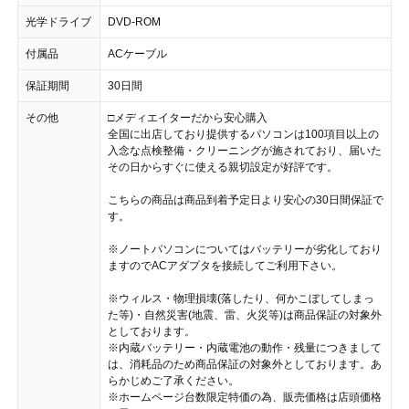
光学ドライブ
DVD-ROM
付属品
ACケーブル
保証期間
30日間
その他
□メディエイターだから安心購入
全国に出店しており提供するパソコンは100項目以上の
入念な点検整備・クリーニングが施されており、届いた
その日からすぐに使える親切設定が好評です。
こちらの商品は商品到着予定日より安心の30日間保証で
す。
※ノートパソコンについてはバッテリーが劣化しており
ますのでACアダプタを接続してご利用下さい。
※ウィルス・物理損壊(落したり、何かこぼしてしまっ
た等)・自然災害(地震、雷、火災等)は商品保証の対象外
としております。
※内蔵バッテリー・内蔵電池の動作・残量につきまして
は、消耗品のため商品保証の対象外としております。あ
らかじめご了承ください。
※ホームページ台数限定特価の為、販売価格は店頭価格