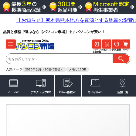
品質と価格で選ぶなら【パソコン市場】中古パソコンが安い！
ログイン
比較リスト
閲覧履歴
カート
会員登録
人気ページ
2020年以降（10世代前後）
メモリ16GB
ノートPC
デスクトップPC
Office搭載PC
モバイルPC
店舗一覧