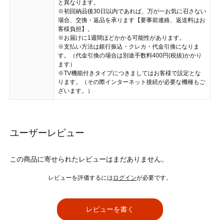
と異なります。
※初回納品後30日以内であれば、万が一お気に召さない
場合、交換・返品を承ります【要事前連絡、返送料はお
客様負担】。
※お届けに1週間ほどかかる可能性があります。
※支払い方法は銀行振込・クレカ・代金引換になりま
す。（代金引換の場合は別途手数料400円(税抜)かかり
ます）
※TV機能付きタイプにつきましてはお客様で設定とな
ります。（その際インターネット接続が必要な機種もご
ざいます。）
ユーザーレビュー
この商品に寄せられたレビューはまだありません。
レビューを評価するには
ログイン
が必要です。
レビューを書く