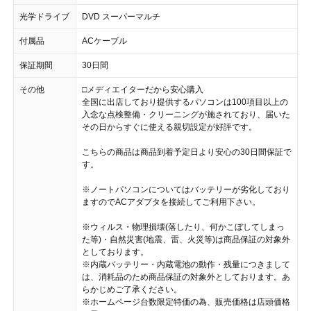
光学ドライブ
DVD スーパーマルチ
付属品
ACケーブル
保証期間
30日間
その他
□メディエイターだから安心購入
全国に出店しており提供するパソコンは100項目以上の
入念な点検整備・クリーニングが施されており、届いた
その日からすぐに使える親切設定が好評です。
こちらの商品は商品到着予定日より安心の30日間保証で
す。
※ノートパソコンについてはバッテリーが劣化しており
ますのでACアダプタを接続してご利用下さい。
※ウィルス・物理損壊(落したり、何かこぼしてしまっ
た等)・自然災害(地震、雷、火災等)は商品保証の対象外
としております。
※内蔵バッテリー・内蔵電池の動作・残量につきまして
は、消耗品のため商品保証の対象外としております。あ
らかじめご了承ください。
※ホームページ台数限定特価の為、販売価格は店頭価格