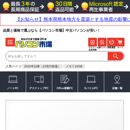
品質と価格で選ぶなら【パソコン市場】中古パソコンが安い！
ログイン
比較リスト
閲覧履歴
カート
会員登録
人気ページ
2020年以降（10世代前後）
メモリ16GB
ノートPC
デスクトップPC
Office搭載PC
モバイルPC
店舗一覧