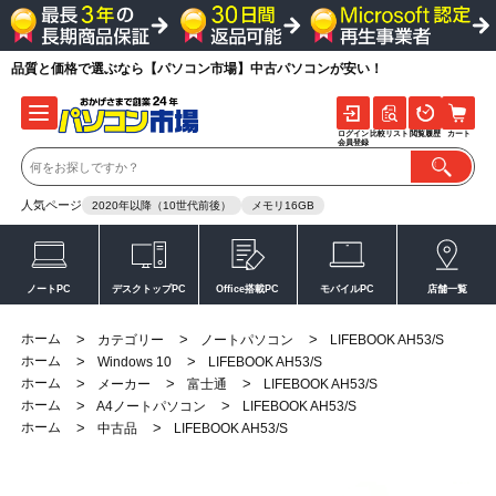
品質と価格で選ぶなら【パソコン市場】中古パソコンが安い！
ログイン
比較リスト
閲覧履歴
カート
会員登録
人気ページ
2020年以降（10世代前後）
メモリ16GB
ノートPC
デスクトップPC
Office搭載PC
モバイルPC
店舗一覧
ホーム
>
>
>
カテゴリー
ノートパソコン
LIFEBOOK AH53/S
ホーム
>
>
Windows 10
LIFEBOOK AH53/S
ホーム
>
>
>
メーカー
富士通
LIFEBOOK AH53/S
ホーム
>
>
A4ノートパソコン
LIFEBOOK AH53/S
ホーム
>
>
中古品
LIFEBOOK AH53/S