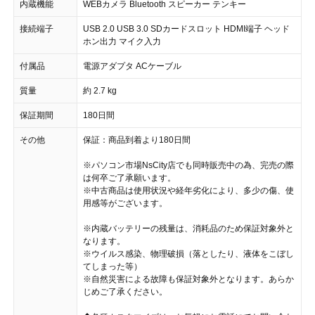
内蔵機能
WEBカメラ Bluetooth スピーカー テンキー
接続端子
USB 2.0 USB 3.0 SDカードスロット HDMI端子 ヘッド
ホン出力 マイク入力
付属品
電源アダプタ ACケーブル
質量
約 2.7 kg
保証期間
180日間
その他
保証：商品到着より180日間
※パソコン市場NsCity店でも同時販売中の為、完売の際
は何卒ご了承願います。
※中古商品は使用状況や経年劣化により、多少の傷、使
用感等がございます。
※内蔵バッテリーの残量は、消耗品のため保証対象外と
なります。
※ウイルス感染、物理破損（落としたり、液体をこぼし
てしまった等）
※自然災害による故障も保証対象外となります。あらか
じめご了承ください。