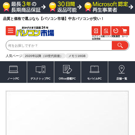
品質と価格で選ぶなら【パソコン市場】中古パソコンが安い！
ログイン
比較リスト
閲覧履歴
カート
会員登録
人気ページ
2020年以降（10世代前後）
メモリ16GB
ノートPC
デスクトップPC
Office搭載PC
モバイルPC
店舗一覧