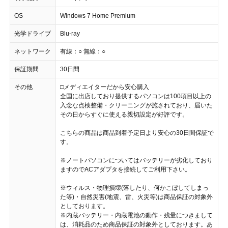
OS
Windows 7 Home Premium
光学ドライブ
Blu-ray
ネットワーク
有線：○ 無線：○
保証期間
30日間
その他
□メディエイターだから安心購入
全国に出店しており提供するパソコンは100項目以上の
入念な点検整備・クリーニングが施されており、届いた
その日からすぐに使える親切設定が好評です。
こちらの商品は商品到着予定日より安心の30日間保証で
す。
※ノートパソコンについてはバッテリーが劣化しており
ますのでACアダプタを接続してご利用下さい。
※ウィルス・物理損壊(落したり、何かこぼしてしまっ
た等)・自然災害(地震、雷、火災等)は商品保証の対象外
としております。
※内蔵バッテリー・内蔵電池の動作・残量につきまして
は、消耗品のため商品保証の対象外としております。あ