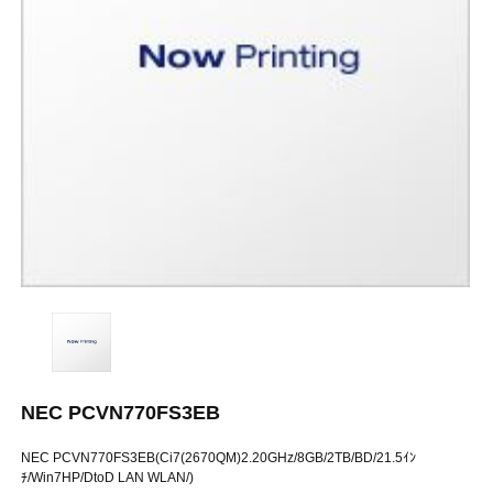
NEC PCVN770FS3EB
NEC PCVN770FS3EB(Ci7(2670QM)2.20GHz/8GB/2TB/BD/21.5ｲﾝ
ﾁ/Win7HP/DtoD LAN WLAN/)