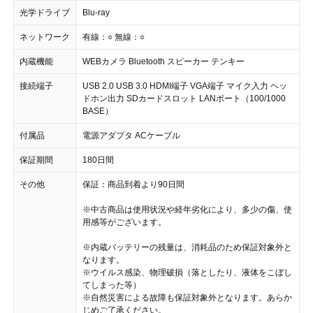
光学ドライブ
Blu-ray
ネットワーク
有線：○ 無線：○
内蔵機能
WEBカメラ Bluetooth スピーカー テンキー
接続端子
USB 2.0 USB 3.0 HDMI端子 VGA端子 マイク入力 ヘッ
ドホン出力 SDカードスロット LANポート（100/1000
BASE）
付属品
電源アダプタ ACケーブル
保証期間
180日間
その他
保証：商品到着より90日間
※中古商品は使用状況や経年劣化により、多少の傷、使
用感等がございます。
※内蔵バッテリーの残量は、消耗品のため保証対象外と
なります。
※ウイルス感染、物理破損（落としたり、液体をこぼし
てしまった等）
※自然災害による故障も保証対象外となります。あらか
じめご了承ください。