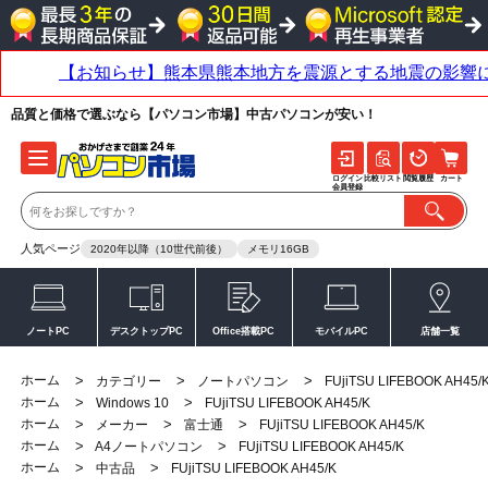
品質と価格で選ぶなら【パソコン市場】中古パソコンが安い！
ログイン
比較リスト
閲覧履歴
カート
会員登録
人気ページ
2020年以降（10世代前後）
メモリ16GB
ノートPC
デスクトップPC
Office搭載PC
モバイルPC
店舗一覧
ホーム
>
>
>
カテゴリー
ノートパソコン
FUjiTSU LIFEBOOK AH45/
ホーム
>
>
Windows 10
FUjiTSU LIFEBOOK AH45/K
ホーム
>
>
>
メーカー
富士通
FUjiTSU LIFEBOOK AH45/K
ホーム
>
>
A4ノートパソコン
FUjiTSU LIFEBOOK AH45/K
ホーム
>
>
中古品
FUjiTSU LIFEBOOK AH45/K