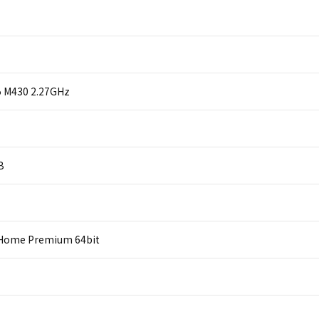
i5 M430 2.27GHz
B
Home Premium 64bit