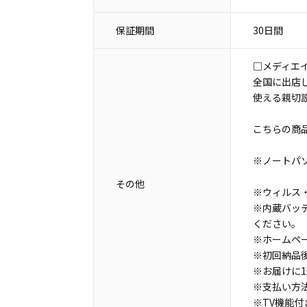
保証期間
30日間
□メディエ
全国に出店
使える親切
こちらの商
※ノートパ
その他
※ウィルス・
※内蔵バッ
ください。
※ホームペ
※初回納品
※お届けに
※支払い方
※TV機能