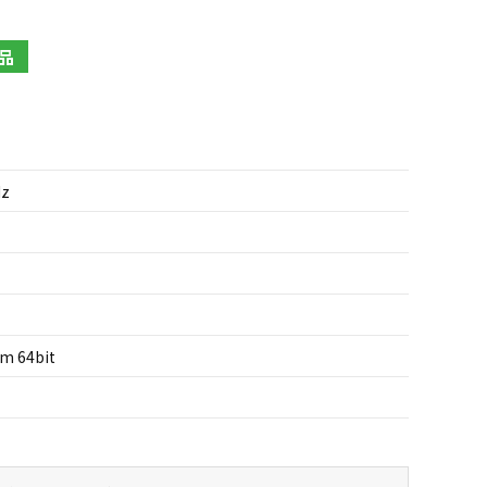
品
Hz
m 64bit