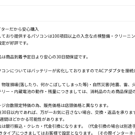
イターだから安心購入
しており提供するパソコンは100項目以上の入念な点検整備・クリーニ
設定が好評です。
品は商品到着予定日より安心の30日間保証です。
ソコンについてはバッテリーが劣化しておりますのでACアダプタを接続
物理損壊(落したり、何かこぼしてしまった等)・自然災害(地震、雷、火
テリー・内蔵電池の動作・残量につきましては、消耗品のため商品保証
ージ台数限定特価の為、販売価格は店頭価格と異なります。
後30日以内であれば、万が一お気に召さない場合、交換・返品を承りま
1週間ほどかかる可能性があります。
法は銀行振込・クレカ・代金引換になります。（代金引換の場合は別途手数
付きタイプにつきましてはお客様で設定となります。（その際インターネ