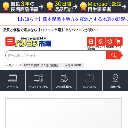
品質と価格で選ぶなら【パソコン市場】中古パソコンが安い！
ログイン
比較リスト
閲覧履歴
カート
会員登録
人気ページ
2020年以降（10世代前後）
メモリ16GB
ノートPC
デスクトップPC
Office搭載PC
モバイルPC
店舗一覧