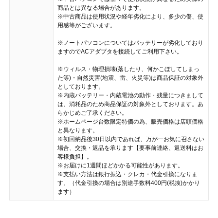
商品とは異なる場合があります。
※中古商品は使用状況や経年劣化により、多少の傷、使
用感等がございます。
※ノートパソコンについてはバッテリーが劣化しており
ますのでACアダプタを接続してご利用下さい。
※ウィルス・物理損壊(落したり、何かこぼしてしまっ
た等)・自然災害(地震、雷、火災等)は商品保証の対象外
としております。
※内蔵バッテリー・内蔵電池の動作・残量につきまして
は、消耗品のため商品保証の対象外としております。あ
らかじめご了承ください。
※ホームページ台数限定特価の為、販売価格は店頭価格
と異なります。
※初回納品後30日以内であれば、万が一お気に召さない
場合、交換・返品を承ります【要事前連絡、返送料はお
客様負担】。
※お届けに1週間ほどかかる可能性があります。
※支払い方法は銀行振込・クレカ・代金引換になりま
す。（代金引換の場合は別途手数料400円(税抜)かかり
ます）