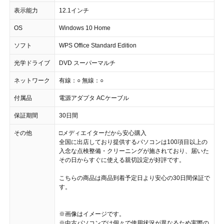
表示能力
12.1インチ
OS
Windows 10 Home
ソフト
WPS Office Standard Edition
光学ドライブ
DVD スーパーマルチ
ネットワーク
有線：○ 無線：○
付属品
電源アダプタ ACケーブル
保証期間
30日間
その他
□メディエイターだから安心購入
全国に出店しており提供するパソコンは100項目以上の
入念な点検整備・クリーニングが施されており、届いた
その日からすぐに使える親切設定が好評です。
こちらの商品は商品到着予定日より安心の30日間保証で
す。
※画像はイメージです。
※中古パソコンでは個々で使用状況が異なるため実際の