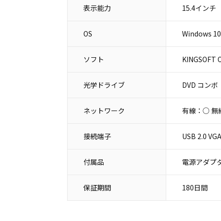
表示能力
15.4インチ
OS
Windows 10
ソフト
KINGSOFT O
光学ドライブ
DVD コンボ
ネットワーク
有線：○ 無
接続端子
USB 2.0
付属品
電源アダプタ
保証期間
180日間