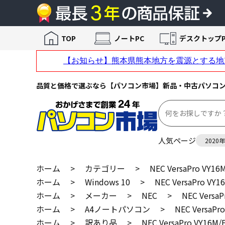
TOP
ノートPC
デスクトップP
品質と価格で選ぶなら【パソコン市場】新品・中古パソコ
人気ページ
2020
ホーム
>
カテゴリー
>
NEC VersaPro VY16
ホーム
>
Windows 10
>
NEC VersaPro VY1
ホーム
>
メーカー
>
NEC
>
NEC VersaP
ホーム
>
A4ノートパソコン
>
NEC VersaPr
ホーム
>
訳あり品
>
NEC VersaPro VY16M/