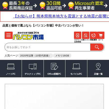
品質と価格で選ぶなら【パソコン市場】中古パソコンが安い！
ログイン
比較リスト
閲覧履歴
カート
会員登録
人気ページ
2020年以降（10世代前後）
メモリ16GB
ノートPC
デスクトップPC
Office搭載PC
モバイルPC
店舗一覧