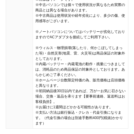
※中古パソコンでは個々で使用状況が異なるため実際の
商品とは異なる場合があります。
※中古商品は使用状況や経年劣化により、多少の傷、使
用感等がございます。
※ノートパソコンについてはバッテリーが劣化しており
ますのでACアダプタを接続してご利用下さい。
※ウィルス・物理損壊(落したり、何かこぼしてしまっ
た等)・自然災害(地震、雷、火災等)は商品保証の対象外
としております。
※内蔵バッテリー・内蔵電池の動作・残量につきまして
は、消耗品のため商品保証の対象外としております。あ
らかじめご了承ください。
※ホームページ台数限定特価の為、販売価格は店頭価格
と異なります。
※初回納品後30日以内であれば、万が一お気に召さない
場合、交換・返品を承ります【要事前連絡、返送料はお
客様負担】。
※お届けに1週間ほどかかる可能性があります。
※支払い方法は銀行振込・クレカ・代金引換になりま
す。（代金引換の場合は別途手数料400円(税抜)かかり
ます）