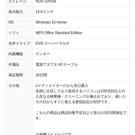
ストレージ
HDD 320GB
表示能力
15.6インチ
OS
Windows 10 Home
ソフト
WPS Office Standard Edition
光学ドライブ
DVD スーパーマルチ
内蔵機能
テンキー
付属品
電源アダプタ ACケーブル
保証期間
30日間
その他
□メディエイターだから安心購入
全国に出店しており提供するパソコンは100項目以上の
入念な点検整備・クリーニングが施されており、届いた
その日からすぐに使える親切設定が好評です。
こちらの商品は商品到着予定日より安心の30日間保証で
す。
※画像はイメージです。