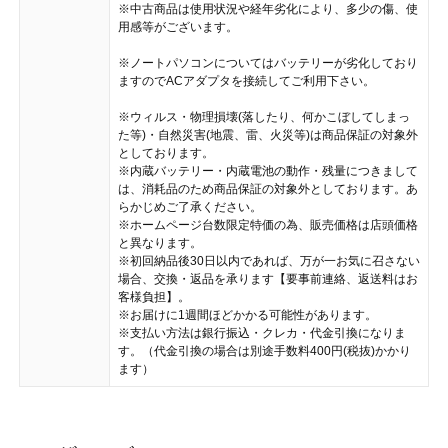
※中古商品は使用状況や経年劣化により、多少の傷、使
用感等がございます。
※ノートパソコンについてはバッテリーが劣化しており
ますのでACアダプタを接続してご利用下さい。
※ウィルス・物理損壊(落したり、何かこぼしてしまっ
た等)・自然災害(地震、雷、火災等)は商品保証の対象外
としております。
※内蔵バッテリー・内蔵電池の動作・残量につきまして
は、消耗品のため商品保証の対象外としております。あ
らかじめご了承ください。
※ホームページ台数限定特価の為、販売価格は店頭価格
と異なります。
※初回納品後30日以内であれば、万が一お気に召さない
場合、交換・返品を承ります【要事前連絡、返送料はお
客様負担】。
※お届けに1週間ほどかかる可能性があります。
※支払い方法は銀行振込・クレカ・代金引換になりま
す。（代金引換の場合は別途手数料400円(税抜)かかり
ます）