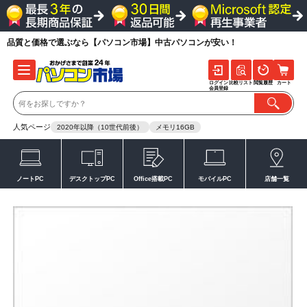
品質と価格で選ぶなら【パソコン市場】中古パソコンが安い！
ログイン
比較リスト
閲覧履歴
カート
会員登録
人気ページ
2020年以降（10世代前後）
メモリ16GB
ノートPC
デスクトップPC
Office搭載PC
モバイルPC
店舗一覧