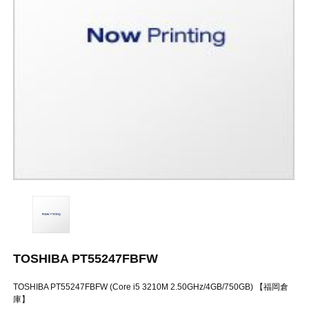
TOSHIBA PT55247FBFW
TOSHIBA PT55247FBFW (Core i5 3210M 2.50GHz/4GB/750GB) 【福岡倉
庫】