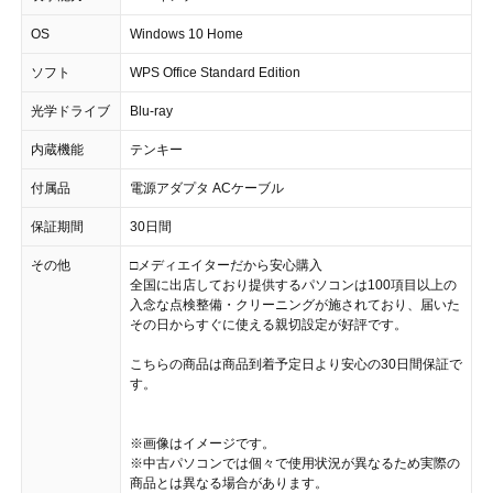
OS
Windows 10 Home
ソフト
WPS Office Standard Edition
光学ドライブ
Blu-ray
内蔵機能
テンキー
付属品
電源アダプタ ACケーブル
保証期間
30日間
その他
□メディエイターだから安心購入
全国に出店しており提供するパソコンは100項目以上の
入念な点検整備・クリーニングが施されており、届いた
その日からすぐに使える親切設定が好評です。
こちらの商品は商品到着予定日より安心の30日間保証で
す。
※画像はイメージです。
※中古パソコンでは個々で使用状況が異なるため実際の
商品とは異なる場合があります。