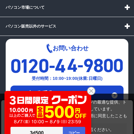
パソコン市場について
パソコン販売以外のサービス
お問い合わせ
受付時間：10:00~19:00(休業:日曜日)
メールでの
お問い合わせはこちら
当サイトでは利用体験の向上およびコンテンツの最適な提供、ト
TOSHIBA PT55247FBFW
ラフィックの分析を目的としてCookieを使用しています。
54,780円
商品価格
サイトの閲覧を継続された場合、Cookieの利用に同意したことも
のといたします。
詳細については
プライバシーポリシー
をご確認ください。
在庫がありません