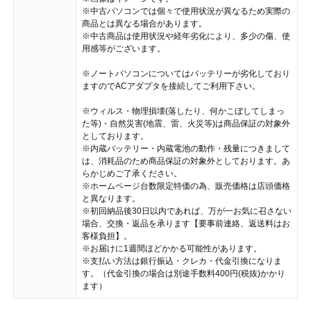
※中古パソコンでは個々で使用状況が異なるため実際の
商品とは異なる場合があります。
※中古商品は使用状況や経年劣化により、多少の傷、使
用感等がございます。
※ノートパソコンについてはバッテリーが劣化しており
ますのでACアダプタを接続してご利用下さい。
※ウィルス・物理損壊(落したり、何かこぼしてしまっ
た等)・自然災害(地震、雷、火災等)は商品保証の対象外
としております。
※内蔵バッテリー・内蔵電池の動作・残量につきまして
は、消耗品のため商品保証の対象外としております。あ
らかじめご了承ください。
※ホームページ台数限定特価の為、販売価格は店頭価格
と異なります。
※初回納品後30日以内であれば、万が一お気に召さない
場合、交換・返品を承ります【要事前連絡、返送料はお
客様負担】。
※お届けに1週間ほどかかる可能性があります。
※支払い方法は銀行振込・クレカ・代金引換になりま
す。（代金引換の場合は別途手数料400円(税抜)かかり
ます）