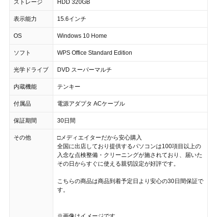
ストレージ
HDD 320GB
表示能力
15.6インチ
OS
Windows 10 Home
ソフト
WPS Office Standard Edition
光学ドライブ
DVD スーパーマルチ
内蔵機能
テンキー
付属品
電源アダプタ ACケーブル
保証期間
30日間
その他
□メディエイターだから安心購入
全国に出店しており提供するパソコンは100項目以上の
入念な点検整備・クリーニングが施されており、届いた
その日からすぐに使える親切設定が好評です。
こちらの商品は商品到着予定日より安心の30日間保証で
す。
※画像はイメージです。