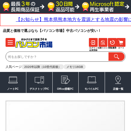
品質と価格で選ぶなら【パソコン市場】中古パソコンが安い！
ログイン
比較リスト
閲覧履歴
カート
会員登録
人気ページ
2020年以降（10世代前後）
メモリ16GB
ノートPC
デスクトップPC
Office搭載PC
モバイルPC
店舗一覧