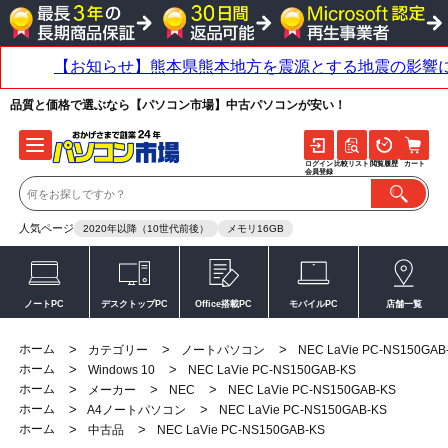
品質と価格で選ぶなら【パソコン市場】中古パソコンが安い！
ログイン
比較リスト
閲覧履歴
カート
会員登録
人気ページ
2020年以降（10世代前後）
メモリ16GB
ノートPC
デスクトップPC
Office搭載PC
モバイルPC
店舗一覧
ホーム
>
>
>
カテゴリー
ノートパソコン
NEC LaVie PC-NS150GAB
ホーム
>
>
Windows 10
NEC LaVie PC-NS150GAB-KS
ホーム
>
>
>
メーカー
NEC
NEC LaVie PC-NS150GAB-KS
ホーム
>
>
A4ノートパソコン
NEC LaVie PC-NS150GAB-KS
ホーム
>
>
中古品
NEC LaVie PC-NS150GAB-KS