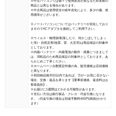
※中古パソコンでは個々で使用状況が異なるため実際の
商品とは異なる場合があります。
※中古商品は使用状況や経年劣化により、多少の傷、使
用感等がございます。
※ノートパソコンについてはバッテリーが劣化しており
ますのでACアダプタを接続してご利用下さい。
※ウィルス・物理損壊(落したり、何かこぼしてしまっ
た等)・自然災害(地震、雷、火災等)は商品保証の対象外
としております。
※内蔵バッテリー・内蔵電池の動作・残量につきまして
は、消耗品のため商品保証の対象外としております。あ
らかじめご了承ください。
※ホームページ台数限定特価の為、販売価格は店頭価格
と異なります。
※初回納品後30日以内であれば、万が一お気に召さない
場合、交換・返品を承ります【要事前連絡、返送料はお
客様負担】。
※お届けに1週間ほどかかる可能性があります。
※支払い方法は銀行振込・クレカ・代金引換になりま
す。（代金引換の場合は別途手数料400円(税抜)かかり
ます）