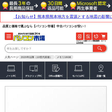
品質と価格で選ぶなら【パソコン市場】中古パソコンが安い！
ログイン
比較リスト
閲覧履歴
カート
会員登録
人気ページ
2020年以降（10世代前後）
メモリ16GB
ノートPC
デスクトップPC
Office搭載PC
モバイルPC
店舗一覧