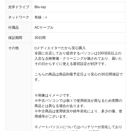
光学ドライブ
Blu-ray
ネットワーク
有線：○
付属品
ACケーブル
保証期間
30日間
その他
□メディエイターだから安心購入
全国に出店しており提供するパソコンは100項目以上の
入念な点検整備・クリーニングが施されており、届いた
その日からすぐに使える親切設定が好評です。
こちらの商品は商品到着予定日より安心の30日間保証で
す。
※画像はイメージです。
※中古パソコンでは個々で使用状況が異なるため実際の
商品とは異なる場合があります。
※中古商品は使用状況や経年劣化により、多少の傷、使
用感等がございます。
※ノートパソコンについてはバッテリーが劣化しており