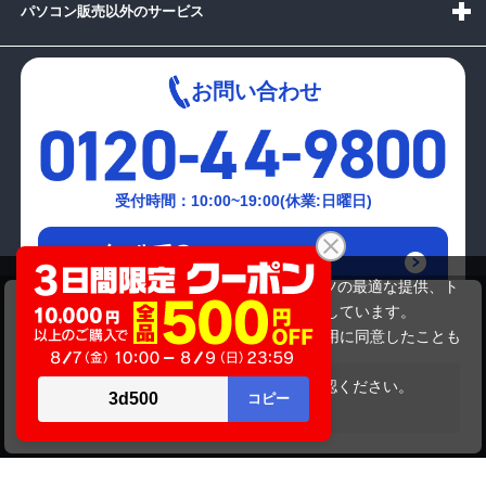
パソコン販売以外のサービス
お問い合わせ
受付時間：10:00~19:00(休業:日曜日)
メールでの
お問い合わせはこちら
当サイトでは利用体験の向上およびコンテンツの最適な提供、ト
DOSPARA ｵﾘｼﾞﾅﾙDT
ラフィックの分析を目的としてCookieを使用しています。
10,999,999円
商品価格
サイトの閲覧を継続された場合、Cookieの利用に同意したことも
のといたします。
詳細については
プライバシーポリシー
をご確認ください。
在庫がありません
承諾する
Copyright(c)2024 mediator Co., Ltd. ALL Rights Reserved