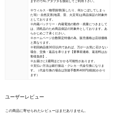
ますのでACアダプタを接続してご利用下さい。
※ウィルス・物理損壊(落したり、何かこぼしてしまっ
た等)・自然災害(地震、雷、火災等)は商品保証の対象外
としております。
※内蔵バッテリー・内蔵電池の動作・残量につきまして
は、消耗品のため商品保証の対象外としております。あ
らかじめご了承ください。
※ホームページ台数限定特価の為、販売価格は店頭価格
と異なります。
※初回納品後30日以内であれば、万が一お気に召さない
場合、交換・返品を承ります【要事前連絡、返送料はお
客様負担】。
※お届けに1週間ほどかかる可能性があります。
※支払い方法は銀行振込・クレカ・代金引換になりま
す。（代金引換の場合は別途手数料400円(税抜)かかり
ます）
ユーザーレビュー
この商品に寄せられたレビューはまだありません。