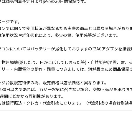
品は商品到着予定日より安心の30日間保証です。
メージです。
コンでは個々で使用状況が異なるため実際の商品とは異なる場合があり
は使用状況や経年劣化により、多少の傷、使用感等がございます。
ソコンについてはバッテリーが劣化しておりますのでACアダプタを接続
物理損壊(落したり、何かこぼしてしまった等)・自然災害(地震、雷、火
テリー・内蔵電池の動作・残量につきましては、消耗品のため商品保証
ージ台数限定特価の為、販売価格は店頭価格と異なります。
後30日以内であれば、万が一お気に召さない場合、交換・返品を承りま
1週間ほどかかる可能性があります。
法は銀行振込・クレカ・代金引換になります。（代金引換の場合は別途手数