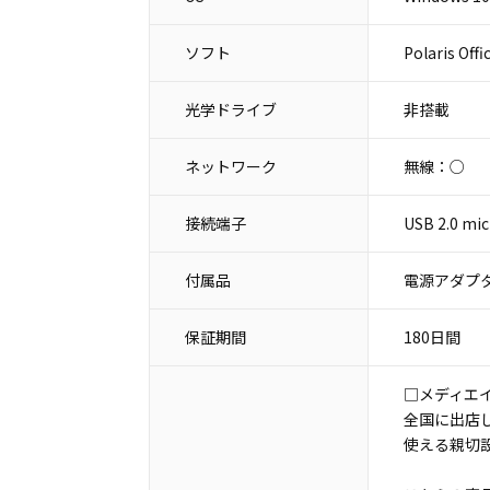
ソフト
Polaris Offi
光学ドライブ
非搭載
ネットワーク
無線：○
接続端子
USB 2.0 
付属品
電源アダプタ
保証期間
180日間
□メディエ
全国に出店
使える親切