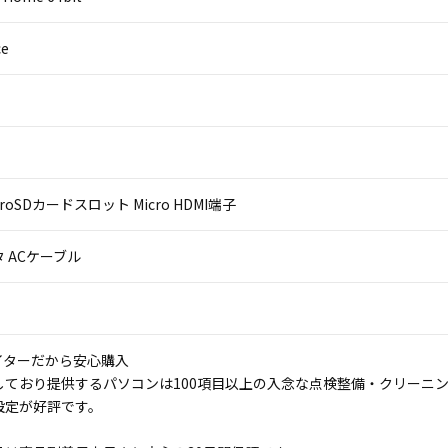
ce
microSDカードスロット Micro HDMI端子
 ACケーブル
イターだから安心購入
しており提供するパソコンは100項目以上の入念な点検整備・クリーニ
設定が好評です。