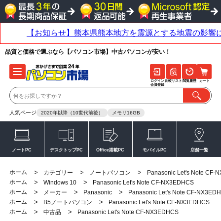
品質と価格で選ぶなら【パソコン市場】中古パソコンが安い！
ログイン
比較リスト
閲覧履歴
カート
会員登録
人気ページ
2020年以降（10世代前後）
メモリ16GB
ノートPC
デスクトップPC
Office搭載PC
モバイルPC
店舗一覧
ホーム
>
>
>
カテゴリー
ノートパソコン
Panasonic Let's Note CF
ホーム
>
>
Windows 10
Panasonic Let's Note CF-NX3EDHCS
ホーム
>
>
>
メーカー
Panasonic
Panasonic Let's Note CF-NX3ED
ホーム
>
>
B5ノートパソコン
Panasonic Let's Note CF-NX3EDHCS
ホーム
>
>
中古品
Panasonic Let's Note CF-NX3EDHCS