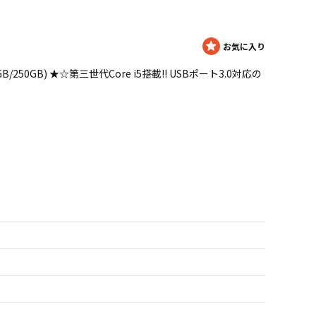
Hz/4GB/250GB) ★☆第三世代Core i5搭載!! USBポート3.0対応の