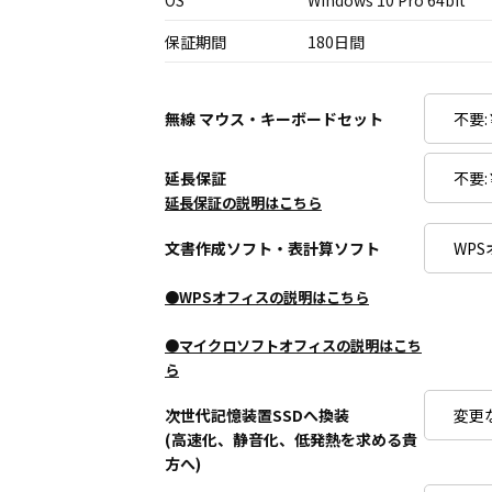
OS
Windows 10 Pro 64bit
保証期間
180日間
無線 マウス・キーボードセット
延長保証
延長保証の説明はこちら
文書作成ソフト・表計算ソフト
●WPSオフィスの説明はこちら
●マイクロソフトオフィスの説明はこち
ら
次世代記憶装置SSDへ換装
(高速化、静音化、低発熱を求める貴
方へ)