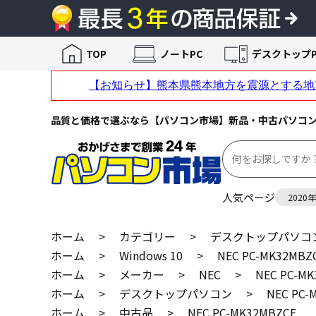
TOP
ノートPC
デスクトップP
品質と価格で選ぶなら【パソコン市場】新品・中古パソコ
人気ページ
2020
ホーム
>
カテゴリー
>
デスクトップパソコ
ホーム
>
Windows 10
>
NEC PC-MK32MBZ
ホーム
>
メーカー
>
NEC
>
NEC PC-M
ホーム
>
デスクトップパソコン
>
NEC PC-
ホーム
>
中古品
>
NEC PC-MK32MBZCF