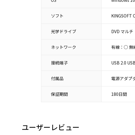
OS
Windows 10 
ソフト
KINGSOFT O
光学ドライブ
DVD マルチ
ネットワーク
有線：○ 無
接続端子
USB 2.0 
付属品
電源アダプタ
保証期間
180日間
ユーザーレビュー