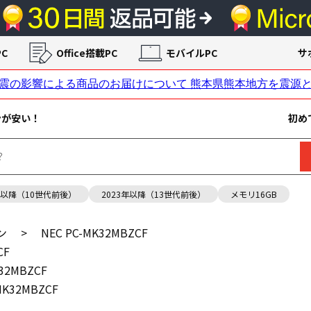
C
Office搭載PC
モバイルPC
サ
ンが安い！
初め
年以降（10世代前後）
2023年以降（13世代前後）
メモリ16GB
ン
>
NEC PC-MK32MBZCF
CF
K32MBZCF
MK32MBZCF