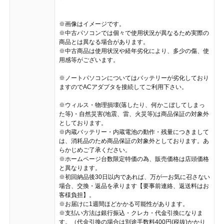
※画像はイメージです。
※中古パソコンでは個々で使用状況が異なるため実際の
商品とは異なる場合があります。
※中古商品は使用状況や経年劣化により、多少の傷、使
用感等がございます。
※ノートパソコンについてはバッテリーが劣化しており
ますのでACアダプタを接続してご利用下さい。
※ウィルス・物理損壊(落したり、何かこぼしてしまっ
た等)・自然災害(地震、雷、火災等)は商品保証の対象外
としております。
※内蔵バッテリー・内蔵電池の動作・残量につきまして
は、消耗品のため商品保証の対象外としております。あ
らかじめご了承ください。
※ホームページ台数限定特価の為、販売価格は店頭価格
と異なります。
※初回納品後30日以内であれば、万が一お気に召さない
場合、交換・返品を承ります【要事前連絡、返送料はお
客様負担】。
※お届けに1週間ほどかかる可能性があります。
※支払い方法は銀行振込・クレカ・代金引換になりま
す。（代金引換の場合は別途手数料400円(税抜)かかり