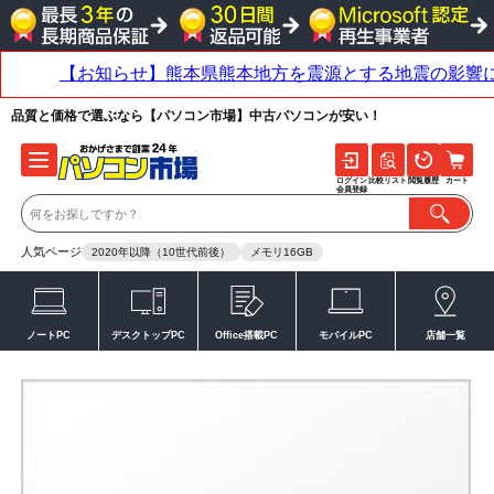
品質と価格で選ぶなら【パソコン市場】中古パソコンが安い！
ログイン
比較リスト
閲覧履歴
カート
会員登録
人気ページ
2020年以降（10世代前後）
メモリ16GB
ノートPC
デスクトップPC
Office搭載PC
モバイルPC
店舗一覧