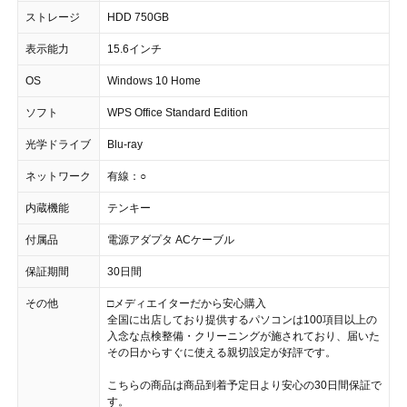
ストレージ
HDD 750GB
表示能力
15.6インチ
OS
Windows 10 Home
ソフト
WPS Office Standard Edition
光学ドライブ
Blu-ray
ネットワーク
有線：○
内蔵機能
テンキー
付属品
電源アダプタ ACケーブル
保証期間
30日間
その他
□メディエイターだから安心購入
全国に出店しており提供するパソコンは100項目以上の
入念な点検整備・クリーニングが施されており、届いた
その日からすぐに使える親切設定が好評です。
こちらの商品は商品到着予定日より安心の30日間保証で
す。