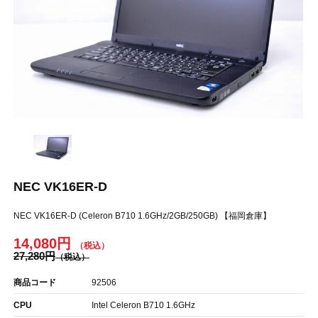
NEC VK16ER-D
NEC VK16ER-D (Celeron B710 1.6GHz/2GB/250GB) 【福岡倉庫】
14,080円
27,280円
商品コード
92506
CPU
Intel Celeron B710 1.6GHz