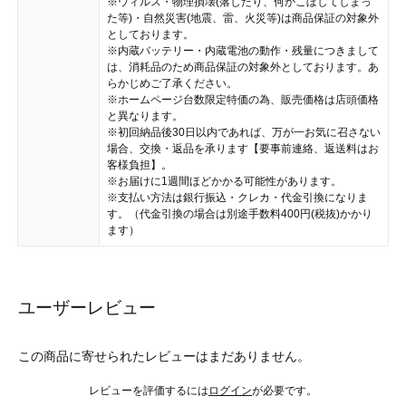
※ウィルス・物理損壊(落したり、何かこぼしてしまっ
た等)・自然災害(地震、雷、火災等)は商品保証の対象外
としております。
※内蔵バッテリー・内蔵電池の動作・残量につきまして
は、消耗品のため商品保証の対象外としております。あ
らかじめご了承ください。
※ホームページ台数限定特価の為、販売価格は店頭価格
と異なります。
※初回納品後30日以内であれば、万が一お気に召さない
場合、交換・返品を承ります【要事前連絡、返送料はお
客様負担】。
※お届けに1週間ほどかかる可能性があります。
※支払い方法は銀行振込・クレカ・代金引換になりま
す。（代金引換の場合は別途手数料400円(税抜)かかり
ます）
ユーザーレビュー
この商品に寄せられたレビューはまだありません。
レビューを評価するには
ログイン
が必要です。