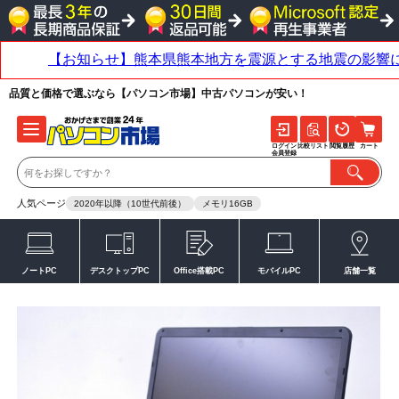
品質と価格で選ぶなら【パソコン市場】中古パソコンが安い！
ログイン
比較リスト
閲覧履歴
カート
会員登録
人気ページ
2020年以降（10世代前後）
メモリ16GB
ノートPC
デスクトップPC
Office搭載PC
モバイルPC
店舗一覧