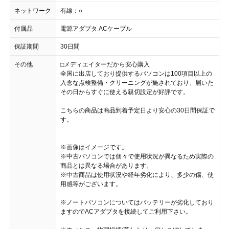
ネットワーク
有線：○
付属品
電源アダプタ ACケーブル
保証期間
30日間
その他
□メディエイターだから安心購入
全国に出店しており提供するパソコンは100項目以上の
入念な点検整備・クリーニングが施されており、届いた
その日からすぐに使える親切設定が好評です。
こちらの商品は商品到着予定日より安心の30日間保証で
す。
※画像はイメージです。
※中古パソコンでは個々で使用状況が異なるため実際の
商品とは異なる場合があります。
※中古商品は使用状況や経年劣化により、多少の傷、使
用感等がございます。
※ノートパソコンについてはバッテリーが劣化しており
ますのでACアダプタを接続してご利用下さい。