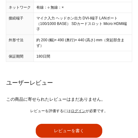
ネットワーク
有線：○ 無線：×
接続端子
マイク入力 ヘッドホン出力 DVI-I端子 LANポート
（100/1000 BASE） SDカードスロット Micro HDMI端
子
外形寸法
約 200 (幅)× 490 (奥行)× 440 (高さ) mm（突起部含ま
ず）
保証期間
180日間
ユーザーレビュー
この商品に寄せられたレビューはまだありません。
レビューを評価するには
ログイン
が必要です。
レビューを書く