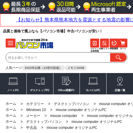
品質と価格で選ぶなら【パソコン市場】中古パソコンが安い！
ログイン
比較リスト
閲覧履歴
カート
会員登録
人気ページ
2020年以降（10世代前後）
メモリ16GB
ノートPC
デスクトップPC
Office搭載PC
モバイルPC
店舗一覧
ホーム
>
>
>
カテゴリー
デスクトップパソコン
mouse computer
ホーム
>
>
Windows 10
mouse computer オリジナルPC
ホーム
>
>
>
メーカー
mouse computer
mouse computer オリジナ
ホーム
>
>
デスクトップパソコン
mouse computer オリジナルPC
ホーム
>
>
中古品
mouse computer オリジナルPC