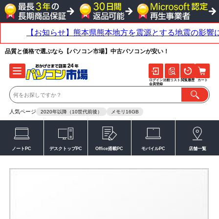
品質と価格で選ぶなら【パソコン市場】中古パソコンが安い！
ログイン
比較リスト
閲覧履歴
カート
会員登録
人気ページ
2020年以降（10世代前後）
メモリ16GB
ノートPC
デスクトップPC
Office搭載PC
モバイルPC
店舗一覧