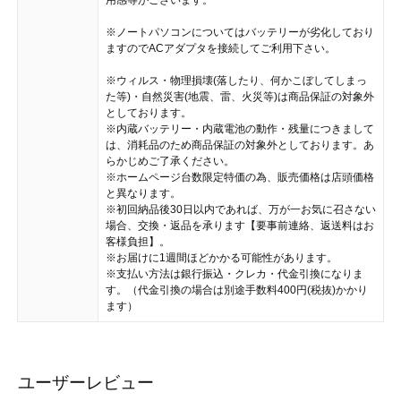
用感等がございます。
※ノートパソコンについてはバッテリーが劣化しており
ますのでACアダプタを接続してご利用下さい。
※ウィルス・物理損壊(落したり、何かこぼしてしまっ
た等)・自然災害(地震、雷、火災等)は商品保証の対象外
としております。
※内蔵バッテリー・内蔵電池の動作・残量につきまして
は、消耗品のため商品保証の対象外としております。あ
らかじめご了承ください。
※ホームページ台数限定特価の為、販売価格は店頭価格
と異なります。
※初回納品後30日以内であれば、万が一お気に召さない
場合、交換・返品を承ります【要事前連絡、返送料はお
客様負担】。
※お届けに1週間ほどかかる可能性があります。
※支払い方法は銀行振込・クレカ・代金引換になりま
す。（代金引換の場合は別途手数料400円(税抜)かかり
ます）
ユーザーレビュー