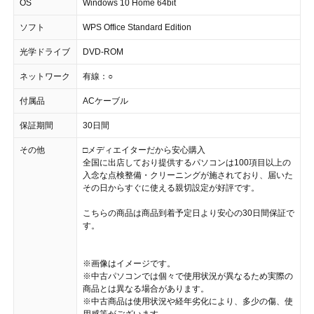
OS
Windows 10 Home 64bit
ソフト
WPS Office Standard Edition
光学ドライブ
DVD-ROM
ネットワーク
有線：○
付属品
ACケーブル
保証期間
30日間
その他
□メディエイターだから安心購入
全国に出店しており提供するパソコンは100項目以上の
入念な点検整備・クリーニングが施されており、届いた
その日からすぐに使える親切設定が好評です。
こちらの商品は商品到着予定日より安心の30日間保証で
す。
※画像はイメージです。
※中古パソコンでは個々で使用状況が異なるため実際の
商品とは異なる場合があります。
※中古商品は使用状況や経年劣化により、多少の傷、使