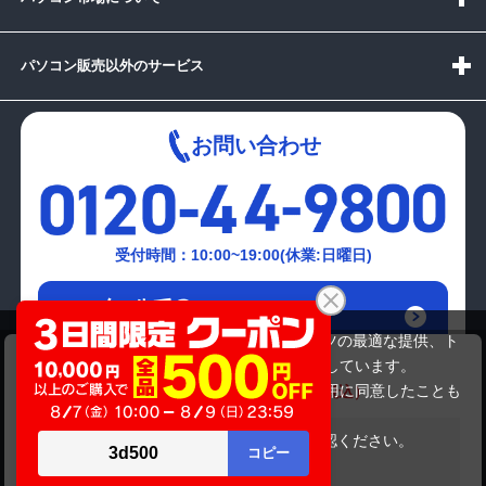
パソコン販売以外のサービス
お問い合わせ
受付時間：10:00~19:00(休業:日曜日)
メールでの
お問い合わせはこちら
当サイトでは利用体験の向上およびコンテンツの最適な提供、ト
NEC PC-MK33LEZCD
ラフィックの分析を目的としてCookieを使用しています。
16,280円
商品価格
30,580円
サイトの閲覧を継続された場合、Cookieの利用に同意したことも
のといたします。
詳細については
プライバシーポリシー
をご確認ください。
在庫がありません
承諾する
Copyright(c)2024 mediator Co., Ltd. ALL Rights Reserved