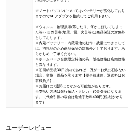
用感等がございます。
※ノートパソコンについてはバッテリーが劣化しており
ますのでACアダプタを接続してご利用下さい。
※ウィルス・物理損壊(落したり、何かこぼしてしまっ
た等)・自然災害(地震、雷、火災等)は商品保証の対象外
としております。
※内蔵バッテリー・内蔵電池の動作・残量につきまして
は、消耗品のため商品保証の対象外としております。あ
らかじめご了承ください。
※ホームページ台数限定特価の為、販売価格は店頭価格
と異なります。
※初回納品後30日以内であれば、万が一お気に召さない
場合、交換・返品を承ります【要事前連絡、返送料はお
客様負担】。
※お届けに1週間ほどかかる可能性があります。
※支払い方法は銀行振込・クレカ・代金引換になりま
す。（代金引換の場合は別途手数料400円(税抜)かかり
ます）
ユーザーレビュー