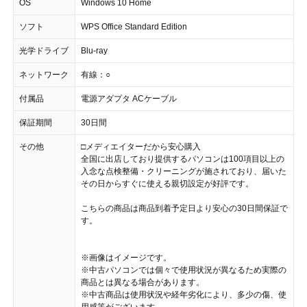
OS
Windows 10 Home
ソフト
WPS Office Standard Edition
光学ドライブ
Blu-ray
ネットワーク
有線：○
付属品
電源アダプタ ACケーブル
保証期間
30日間
その他
□メディエイターだから安心購入
全国に出店しており提供するパソコンは100項目以上の
入念な点検整備・クリーニングが施されており、届いた
その日からすぐに使える親切設定が好評です。
こちらの商品は商品到着予定日より安心の30日間保証で
す。
※画像はイメージです。
※中古パソコンでは個々で使用状況が異なるため実際の
商品とは異なる場合があります。
※中古商品は使用状況や経年劣化により、多少の傷、使