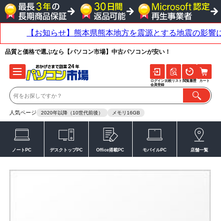
品質と価格で選ぶなら【パソコン市場】中古パソコンが安い！
ログイン
比較リスト
閲覧履歴
カート
会員登録
人気ページ
2020年以降（10世代前後）
メモリ16GB
ノートPC
デスクトップPC
Office搭載PC
モバイルPC
店舗一覧