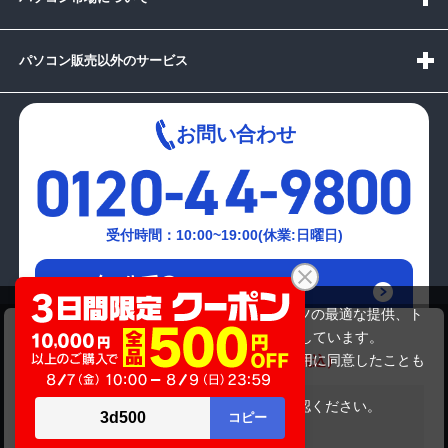
パソコン販売以外のサービス
お問い合わせ
受付時間：10:00~19:00(休業:日曜日)
メールでの
お問い合わせはこちら
当サイトでは利用体験の向上およびコンテンツの最適な提供、ト
NEC PC-LS550FS6G
ラフィックの分析を目的としてCookieを使用しています。
43,780円
商品価格
52,580円
サイトの閲覧を継続された場合、Cookieの利用に同意したことも
のといたします。
詳細については
プライバシーポリシー
をご確認ください。
在庫がありません
承諾する
Copyright(c)2024 mediator Co., Ltd. ALL Rights Reserved